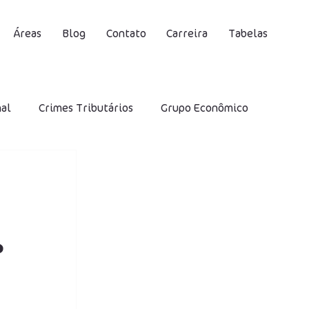
Áreas
Blog
Contato
Carreira
Tabelas
nal
Crimes Tributários
Grupo Econômico
S
Contribuição Social Previdenciária
DIRF
Desoneração
IRRF
SELIC
?