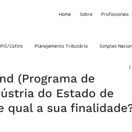
Home
Sobre
Profissionais
PIS/Cofins
Planejamento Tributário
Simples Nacio
CMS
ISS
IPI
STF
Incentivos Fiscais
INS
ind (Programa de
dústria do Estado de
ro Presumido
CFOP
DIFAL
Capital Próprio
 qual a sua finalidade
utária
Multa