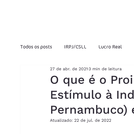
Todos os posts
IRPJ/CSLL
Lucro Real
27 de abr. de 2021
3 min de leitura
Fraudes Fiscais
Jeitinho Brasileiro
I
O que é o Pro
Estímulo à In
Folha de salários
Produtividade
Luc
Pernambuco) e
IOF
Previdência Social
Reforma Trib
Atualizado:
22 de jul. de 2022