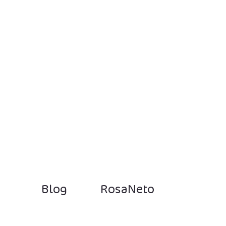
Blog
RosaNeto