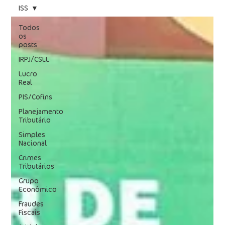
ISS
Todos
os
posts
IRPJ/CSLL
Lucro
Real
PIS/Cofins
Planejamento
Tributário
Simples
Nacional
Crimes
Tributários
Grupo
Econômico
Fraudes
Fiscais