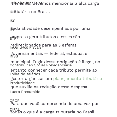
Jeitinho Brasileiro
momento, devemos mencionar a alta carga 
tributária no Brasil.
ICMS
ISS
Toda atividade desempenhada por uma 
IPI
empresa gera tributos e esses são 
STF
redirecionados para as 3 esferas 
Incentivos Fiscais
governamentais — federal, estadual e 
INSS
municipal. Fugir dessa obrigação é ilegal, no 
Contribuição Social Previdenciária
entanto conhecer cada tributo permite ao 
Folha de salários
gestor organizar um 
planejamento tributário
Produtividade
que auxilie na redução dessa despesa.
Lucro Presumido
CFOP
Para que você compreenda de uma vez por 
DIFAL
todas o que é a carga tributária no Brasil, 