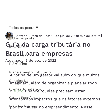
Todos os posts
Alfredo Dirceu da Rosa
10 de jun. de 2020
8 min de leitura
Todos os posts
Guia da carga tributária no
IRPJ/CSLL
Brasil para empresas
Lucro Real
Atualizado:
3 de ago. de 2022
PIS/Cofins
Planejamento Tributário
A rotina de um gestor vai além do que muitos 
Simples Nacional
imaginam, além de organizar e planejar todo 
Crimes Tributários
o 
fluxo
 financeiro, eles precisam estar 
Grupo Econômico
atentos aos impactos que os fatores externos 
Fraudes Fiscais
podem causar no empreendimento. Nesse 