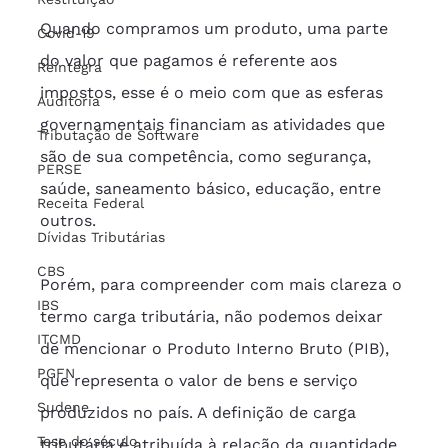
Quando compramos um produto, uma parte 
Covid-19
do valor que pagamos é referente aos 
Reintegra
impostos, esse é o meio com que as esferas 
Auditoria
governamentais financiam as atividades que 
Tributação de Software
são de sua competência, como segurança, 
PERSE
saúde, saneamento básico, educação, entre 
Receita Federal
outros.
Dívidas Tributárias
CBS
Porém, para compreender com mais clareza o 
IBS
termo carga tributária, não podemos deixar 
ITCMD
de mencionar o Produto Interno Bruto (PIB), 
PGFN
que representa o valor de bens e serviço 
Sudene
produzidos no país. A definição de carga 
Tese do século
tributária é atribuída à relação da quantidade 