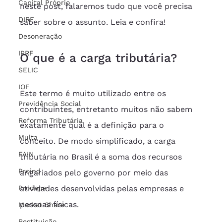
Capital Próprio
neste post, falaremos tudo que você precisa 
DIRF
saber sobre o assunto. Leia e confira!
Desoneração
IRRF
O que é a carga tributária?
SELIC
IOF
Este termo é muito utilizado entre os 
Previdência Social
contribuintes, entretanto muitos não sabem 
Reforma Tributária
exatamente qual é a definição para o 
Multa
conceito. De modo simplificado, a carga 
FAIN
tributária no Brasil é a soma dos recursos 
Proind
angariados pelo governo por meio das 
Prodepe
atividades desenvolvidas pelas empresas e 
pessoas físicas.
Market Share
Restituição