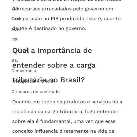
DJE
de recursos arrecadados pelo governo em 
comparação ao PIB produzido. Isso é, quanto 
Carf
do PIB é destinado ao governo.
ADA
ITR
Qual a importância de 
ICMS-ST
STJ
entender sobre a carga 
Democracia
tributária no Brasil?
Inteligência Artificial
Criadores de conteúdo
Quando em todos os produtos e serviços há a 
incidência da carga tributária, logo entender 
sobre ela é fundamental, uma vez que esse 
conceito influencia diretamente na vida de 