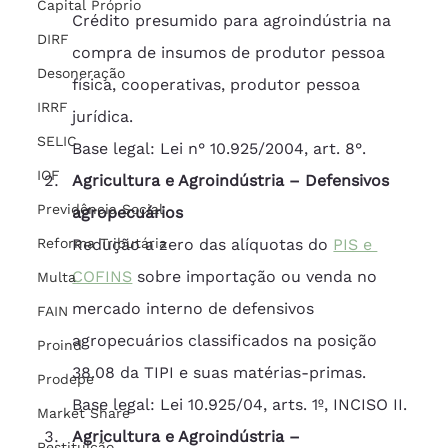
Capital Próprio
Crédito presumido para agroindústria na 
DIRF
compra de insumos de produtor pessoa 
Desoneração
física, cooperativas, produtor pessoa 
IRRF
jurídica.
SELIC
Base legal: Lei n° 10.925/2004, art. 8°.
IOF
Agricultura e Agroindústria – Defensivos 
Previdência Social
agropecuários
Reforma Tributária
Redução a zero das alíquotas do 
PIS e 
COFINS
 sobre importação ou venda no 
Multa
mercado interno de defensivos 
FAIN
agropecuários classificados na posição 
Proind
38.08 da TIPI e suas matérias-primas.
Prodepe
Base legal: Lei 10.925/04, arts. 1º, INCISO II.
Market Share
Agricultura e Agroindústria – 
Restituição