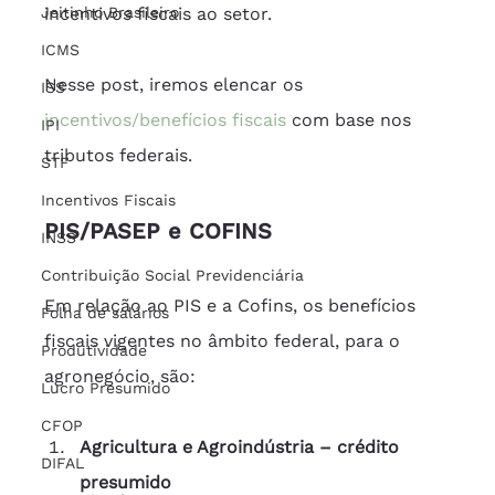
Jeitinho Brasileiro
incentivos fiscais ao setor. 
ICMS
Nesse post, iremos elencar os 
ISS
incentivos/benefícios fiscais
 com base nos 
IPI
tributos federais. 
STF
Incentivos Fiscais
PIS/PASEP e COFINS
INSS
Contribuição Social Previdenciária
Em relação ao PIS e a Cofins, os benefícios 
Folha de salários
fiscais vigentes no âmbito federal, para o 
Produtividade
agronegócio, são: 
Lucro Presumido
CFOP
Agricultura e Agroindústria – crédito 
DIFAL
presumido