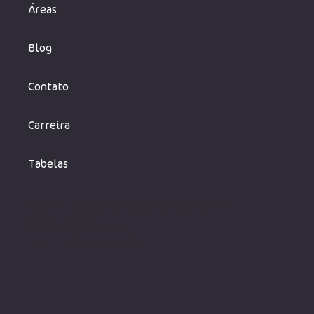
Áreas
Blog
Contato
Carreira
Tabelas
Rosa Neto Consultoria, Tecnologia e Editora LTDA,
CNPJ 31.095.505/0001-00.
Todos os direito
s reservados.