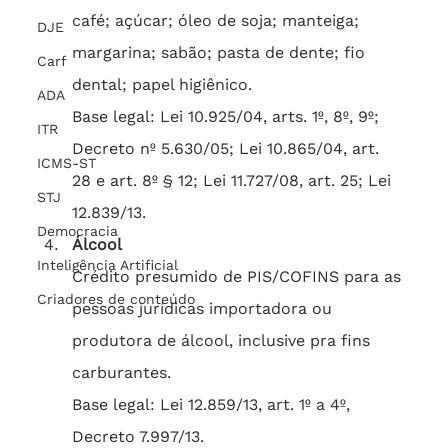
café; açúcar; óleo de soja; manteiga; 
DJE
margarina; sabão; pasta de dente; fio 
Carf
dental; papel higiênico.
ADA
Base legal: Lei 10.925/04, arts. 1º, 8º, 9º; 
ITR
Decreto nº 5.630/05; Lei 10.865/04, art. 
ICMS-ST
28 e art. 8º § 12; Lei 11.727/08, art. 25; Lei 
STJ
12.839/13.
Democracia
Álcool
Inteligência Artificial
Crédito presumido de PIS/COFINS para as 
Criadores de conteúdo
pessoas jurídicas importadora ou 
produtora de álcool, inclusive pra fins 
carburantes.
Base legal: Lei 12.859/13, art. 1º a 4º, 
Decreto 7.997/13.