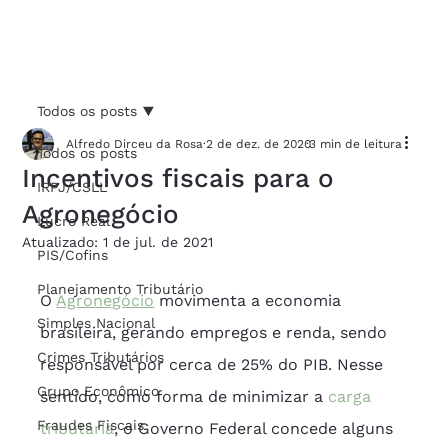
Todos os posts
Alfredo Dirceu da Rosa
2 de dez. de 2020
3 min de leitura
Todos os posts
Incentivos fiscais para o
IRPJ/CSLL
Agronegócio
Lucro Real
Atualizado:
1 de jul. de 2021
PIS/Cofins
Planejamento Tributário
O 
Agronegócio
 movimenta a economia 
Simples Nacional
brasileira, gerando empregos e renda, sendo 
Crimes Tributários
responsável por cerca de 25% do PIB. Nesse 
Grupo Econômico
sentido, como forma de minimizar a 
carga 
Fraudes Fiscais
tributária
, o Governo Federal concede alguns 