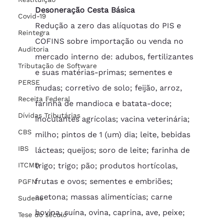
Desoneração Cesta Básica
Covid-19
Redução a zero das alíquotas do PIS e 
Reintegra
COFINS sobre importação ou venda no 
Auditoria
mercado interno de: adubos, fertilizantes 
Tributação de Software
e suas matérias-primas; sementes e 
PERSE
mudas; corretivo de solo; feijão, arroz, 
Receita Federal
farinha de mandioca e batata-doce; 
Dívidas Tributárias
inoculantes agrícolas; vacina veterinária; 
CBS
milho; pintos de 1 (um) dia; leite, bebidas 
IBS
lácteas; queijos; soro de leite; farinha de 
ITCMD
trigo; trigo; pão; produtos hortícolas, 
frutas e ovos; sementes e embriões; 
PGFN
acetona; massas alimentícias; carne 
Sudene
bovina, suína, ovina, caprina, ave, peixe; 
Tese do século