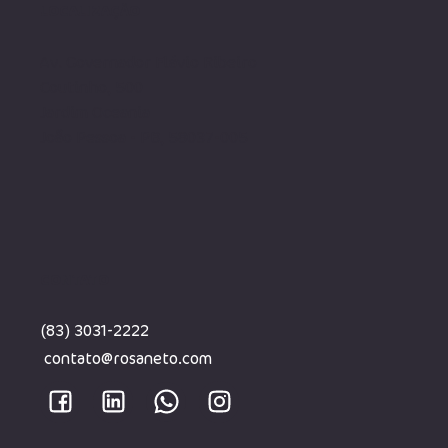
LOCALIZAÇÃO
Av. Governador Flávio Ribeiro
Coutinho, 500
Jardim Oceania
João Pessoa - PB, 58037-005
CONTATO
(83) 3031-2222
contato@rosaneto.com