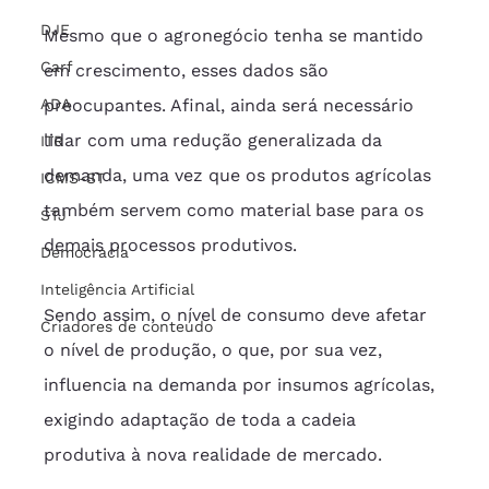
DJE
Mesmo que o agronegócio tenha se mantido 
Carf
em crescimento, esses dados são 
ADA
preocupantes. Afinal, ainda será necessário 
lidar com uma redução generalizada da 
ITR
demanda, uma vez que os produtos agrícolas 
ICMS-ST
também servem como material base para os 
STJ
demais processos produtivos. 
Democracia
Inteligência Artificial
Sendo assim, o nível de consumo deve afetar 
Criadores de conteúdo
o nível de produção, o que, por sua vez, 
influencia na demanda por insumos agrícolas, 
exigindo adaptação de toda a cadeia 
produtiva à nova realidade de mercado.