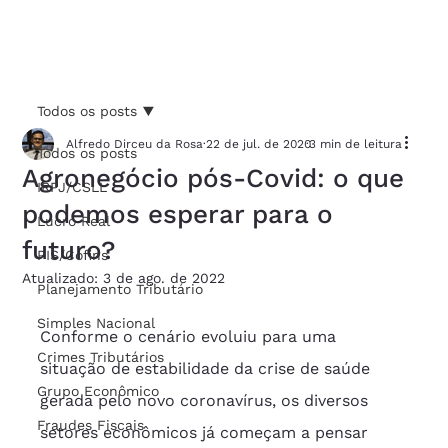
Todos os posts
Alfredo Dirceu da Rosa
22 de jul. de 2020
3 min de leitura
Todos os posts
Agronegócio pós-Covid: o que
IRPJ/CSLL
podemos esperar para o
Lucro Real
futuro?
PIS/Cofins
Atualizado:
3 de ago. de 2022
Planejamento Tributário
Simples Nacional
Conforme o cenário evoluiu para uma 
Crimes Tributários
situação de estabilidade da crise de saúde 
Grupo Econômico
gerada pelo novo coronavírus, os diversos 
Fraudes Fiscais
setores econômicos já começam a pensar 