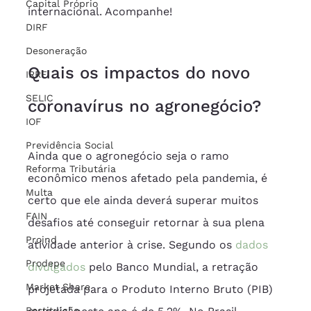
Capital Próprio
internacional. Acompanhe!
DIRF
Desoneração
Quais os impactos do novo 
IRRF
SELIC
coronavírus no agronegócio?
IOF
Previdência Social
Ainda que o agronegócio seja o ramo 
Reforma Tributária
econômico menos afetado pela pandemia, é 
Multa
certo que ele ainda deverá superar muitos 
FAIN
desafios até conseguir retornar à sua plena 
Proind
atividade anterior à crise. Segundo os 
dados 
Prodepe
divulgados
 pelo Banco Mundial, a retração 
Market Share
projetada para o Produto Interno Bruto (PIB) 
Restituição