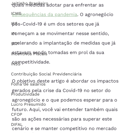
Jeitinho Brasileiro
quais medidas adotar para enfrentar as 
ICMS
consequências da pandemia
. O agronegócio 
ISS
pós-Covid-19 é um dos setores que já 
começam a se movimentar nesse sentido, 
IPI
acelerando a implantação de medidas que já 
STF
estavam sendo tomadas em prol da sua 
Incentivos Fiscais
competitividade.
INSS
Contribuição Social Previdenciária
O objetivo deste artigo é abordar os impactos 
Folha de salários
gerados pela crise da Covid-19 no setor do 
Produtividade
agronegócio e o que podemos esperar para o 
Lucro Presumido
futuro. Aqui, você vai entender também quais 
CFOP
são as ações necessárias para superar este 
DIFAL
cenário e se manter competitivo no mercado 