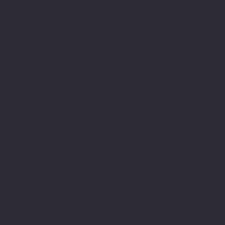
Rosa Neto Consultoria, Tecnologia e Editora LTDA,
CNPJ 31.095.505/0001-00.
Todos os direito
s reservados.
LOCALIZAÇÃO
Av. Governador Flávio Ribeiro
Coutinho, 500
Jardim Oceania
João Pessoa - PB, 58037-005