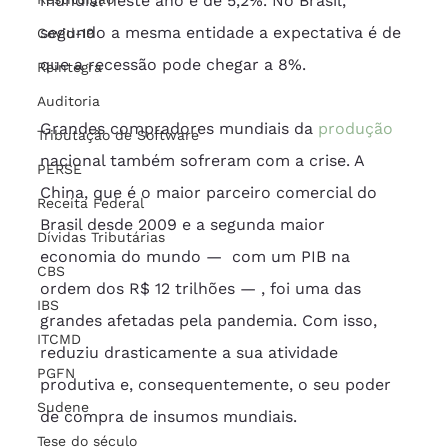
mundial neste ano é de 5,2%. No Brasil, 
segundo a mesma entidade a expectativa é de 
Covid-19
que a recessão pode chegar a 8%.
Reintegra
Auditoria
Grandes compradores mundiais da 
produção
Tributação de Software
nacional também sofreram com a crise. A 
PERSE
China, que é o maior parceiro comercial do 
Receita Federal
Brasil desde 2009 e a segunda maior 
Dívidas Tributárias
economia do mundo —  com um PIB na 
CBS
ordem dos R$ 12 trilhões — , foi uma das 
IBS
grandes afetadas pela pandemia. Com isso, 
ITCMD
reduziu drasticamente a sua atividade 
PGFN
produtiva e, consequentemente, o seu poder 
Sudene
de compra de insumos mundiais.
Tese do século