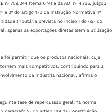
 nº 759.244 (tema 674) e da ADI nº 4.735, julgou 
1º e 2º do artigo 170 da Instrução Normativa nº 
idade tributária prevista no inciso I do §2º do 
al, apenas às exportações diretas (sem a utilização
e foi permitir que os produtos nacionais, cuja 
e tornem mais competitivos, contribuindo para a 
nvolvimento da indústria nacional”, afirma o 
eguinte tese de repercussão geral: “a norma 
o parágrafo 2º do artigo 149 da Constituição 