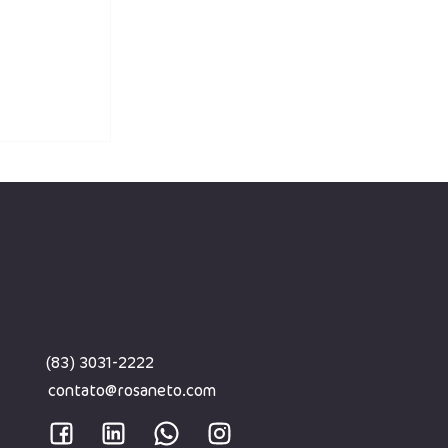
enção de
a valores
erconexão
CONTATO
(83) 3031-2222
contato@rosaneto.com