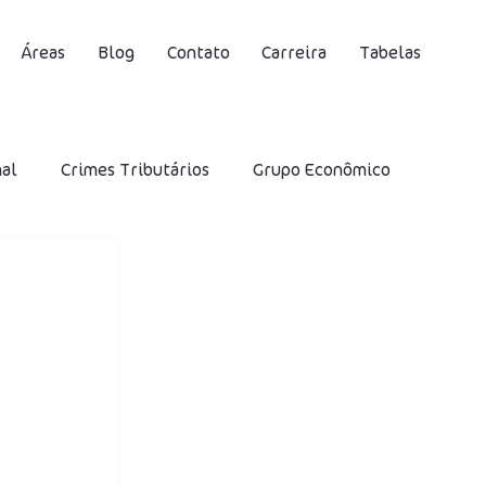
Áreas
Blog
Contato
Carreira
Tabelas
nal
Crimes Tributários
Grupo Econômico
S
Contribuição Social Previdenciária
DIRF
Desoneração
IRRF
SELIC
 