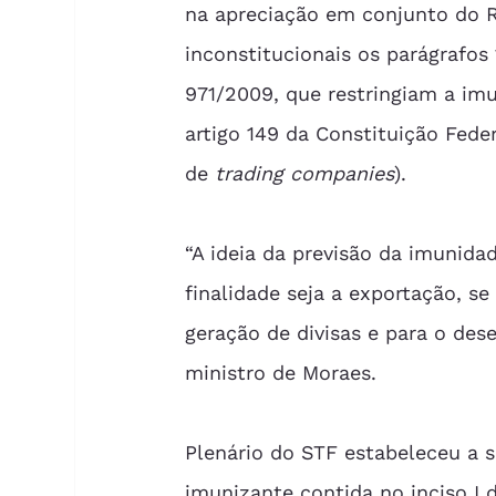
na apreciação em conjunto do RE
inconstitucionais os parágrafos 
971/2009, que restringiam a imun
artigo 149 da Constituição Feder
de 
trading companies
). 
“A ideia da previsão da imunidad
finalidade seja a exportação, s
geração de divisas e para o dese
ministro de Moraes. 
Plenário do STF estabeleceu a s
imunizante contida no inciso I d