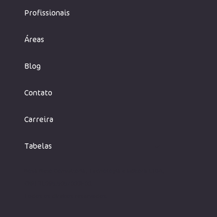
Profissionais
Áreas
Blog
Contato
Carreira
Tabelas
Rosa Neto Consultoria, Tecnologia e Editora LTDA,
CNPJ 31.095.505/0001-00.
Todos os direito
s reservados.