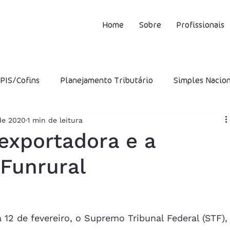
Home
Sobre
Profissionais
PIS/Cofins
Planejamento Tributário
Simples Nacio
 de 2020
1 min de leitura
CMS
ISS
IPI
STF
Incentivos Fiscais
INS
 exportadora e a
Funrural
ro Presumido
CFOP
DIFAL
Capital Próprio
utária
Multa
12 de fevereiro, o Supremo Tribunal Federal (STF),