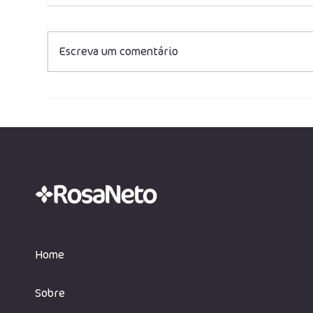
Escreva um comentário
Redução na conta de luz:
Dec
julgamento da Tese do
cré
Século entra na fase
sob
decisiva no STF
Home
Sobre