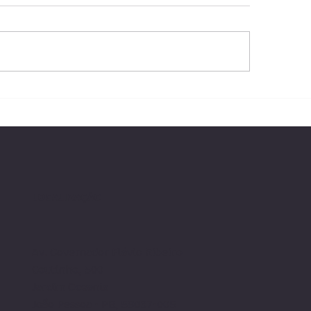
isão judicial concede
STJ determina is
ditos de PIS/COFINS
PIS e COFINS par
re gastos em P&D
de roaming e int
LOCALIZAÇÃO
Av. Governador Flávio Ribeiro
Coutinho, 500
Jardim Oceania
João Pessoa - PB, 58037-005