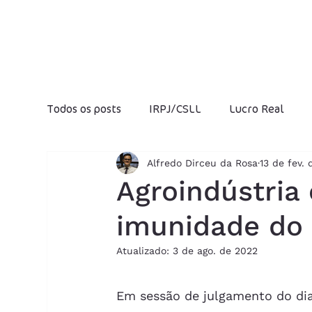
Todos os posts
IRPJ/CSLL
Lucro Real
Alfredo Dirceu da Rosa
13 de fev.
Fraudes Fiscais
Jeitinho Brasileiro
I
Agroindústria
imunidade do 
Folha de salários
Produtividade
Luc
Atualizado:
3 de ago. de 2022
IOF
Previdência Social
Reforma Trib
Em sessão de julgamento do dia 