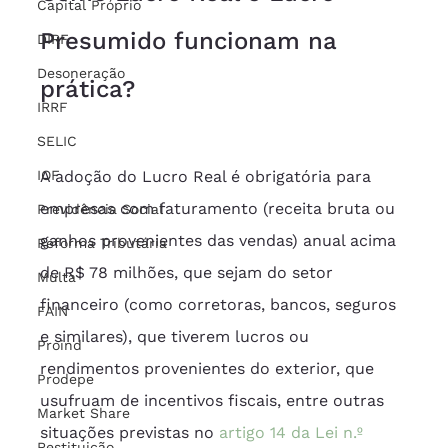
Capital Próprio
Presumido funcionam na 
DIRF
Desoneração
prática?
IRRF
SELIC
IOF
A adoção do Lucro Real é obrigatória para 
empresas com faturamento (receita bruta ou 
Previdência Social
ganhos provenientes das vendas) anual acima 
Reforma Tributária
de R$ 78 milhões, que sejam do setor 
Multa
financeiro (como corretoras, bancos, seguros 
FAIN
e similares), que tiverem lucros ou 
Proind
rendimentos provenientes do exterior, que 
Prodepe
usufruam de incentivos fiscais, entre outras 
Market Share
situações previstas no 
artigo 14 da Lei n.º 
Restituição