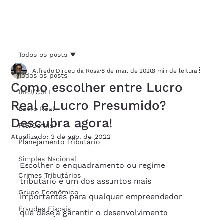
Todos os posts
Alfredo Dirceu da Rosa
8 de mar. de 2020
3 min de leitura
Todos os posts
Como escolher entre Lucro
IRPJ/CSLL
Real e Lucro Presumido?
Lucro Real
Descubra agora!
PIS/Cofins
Atualizado:
3 de ago. de 2022
Planejamento Tributário
Simples Nacional
Escolher o enquadramento ou regime 
Crimes Tributários
tributário é um dos assuntos mais 
Grupo Econômico
importantes para qualquer empreendedor 
Fraudes Fiscais
que deseja garantir o desenvolvimento 