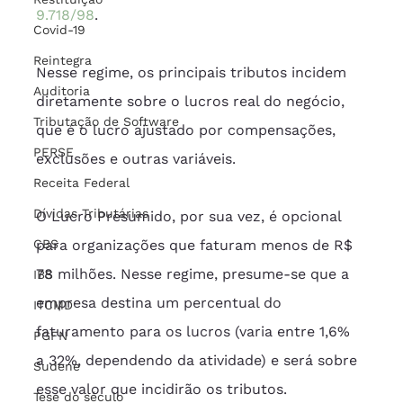
9.718/98
.
Covid-19
Reintegra
Nesse regime, os principais tributos incidem 
Auditoria
diretamente sobre o lucros real do negócio, 
Tributação de Software
que é o lucro ajustado por compensações, 
PERSE
exclusões e outras variáveis.
Receita Federal
Dívidas Tributárias
O Lucro Presumido, por sua vez, é opcional 
CBS
para organizações que faturam menos de R$ 
78 milhões. Nesse regime, presume-se que a 
IBS
empresa destina um percentual do 
ITCMD
faturamento para os lucros (varia entre 1,6% 
PGFN
a 32%, dependendo da atividade) e será sobre 
Sudene
esse valor que incidirão os tributos.
Tese do século