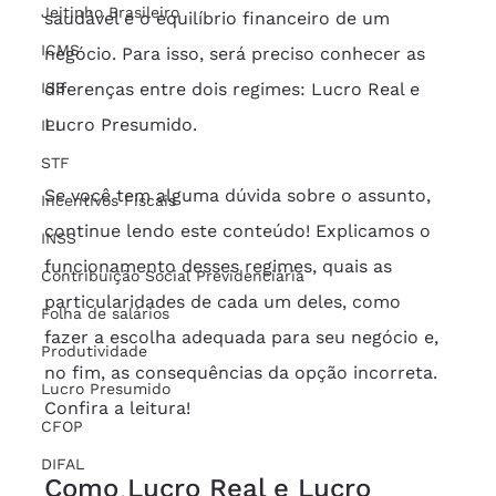
Jeitinho Brasileiro
saudável e o equilíbrio financeiro de um 
ICMS
negócio. Para isso, será preciso conhecer as 
ISS
diferenças entre dois regimes: Lucro Real e 
Lucro Presumido.
IPI
STF
Se você tem alguma dúvida sobre o assunto, 
Incentivos Fiscais
continue lendo este conteúdo! Explicamos o 
INSS
funcionamento desses regimes, quais as 
Contribuição Social Previdenciária
particularidades de cada um deles, como 
Folha de salários
fazer a escolha adequada para seu negócio e, 
Produtividade
no fim, as consequências da opção incorreta. 
Lucro Presumido
Confira a leitura!
CFOP
DIFAL
Como Lucro Real e Lucro 