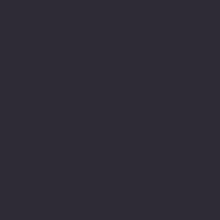
Rosa Neto Consultoria, Tecnologia e Editora LTDA,
CNPJ 31.095.505/0001-00.
Todos os direito
s reservados.
LOCALIZAÇÃO
Av. Governador Flávio Ribeiro
Coutinho, 500
Jardim Oceania
João Pessoa - PB, 58037-005
CONTATO