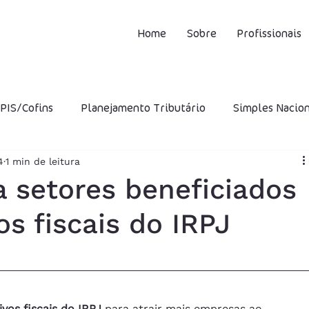
Home
Sobre
Profissionais
PIS/Cofins
Planejamento Tributário
Simples Nacio
4
1 min de leitura
CMS
ISS
IPI
STF
Incentivos Fiscais
INS
 setores beneficiados
os fiscais do IRPJ
ro Presumido
CFOP
DIFAL
Capital Próprio
utária
Multa
ivos fiscais do IRPJ
 para atrair mais empresas ao 