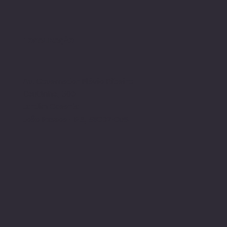
LOCALIZAÇÃO
Av. Governador Flávio Ribeiro
Coutinho, 500
Jardim Oceania
João Pessoa - PB, 58037-005