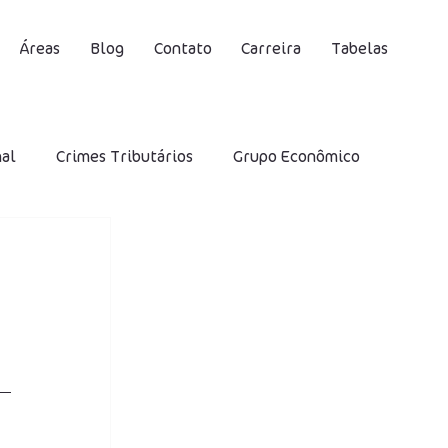
Áreas
Blog
Contato
Carreira
Tabelas
nal
Crimes Tributários
Grupo Econômico
S
Contribuição Social Previdenciária
DIRF
Desoneração
IRRF
SELIC