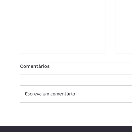
Comentários
Escreva um comentário
Despesas com festas de
Inc
fim de ano não podem ser
emp
deduzidas do IRPJ e CSLL,
decide CARF