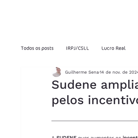
Todos os posts
IRPJ/CSLL
Lucro Real
Guilherme Sena
14 de nov. de 202
Fraudes Fiscais
Jeitinho Brasileiro
I
Sudene amplia
pelos incentiv
Folha de salários
Produtividade
Luc
IOF
Previdência Social
Reforma Trib
A 
SUDENE
 quer aumentar os
 incent