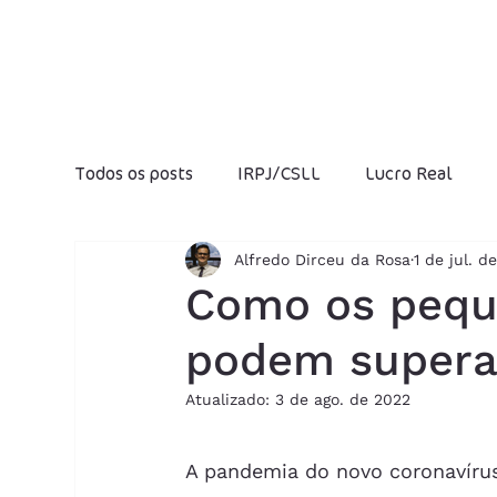
Todos os posts
IRPJ/CSLL
Lucro Real
Alfredo Dirceu da Rosa
1 de jul. d
Fraudes Fiscais
Jeitinho Brasileiro
I
Como os pequ
podem superar 
Folha de salários
Produtividade
Luc
Atualizado:
3 de ago. de 2022
IOF
Previdência Social
Reforma Trib
A pandemia do novo coronavírus