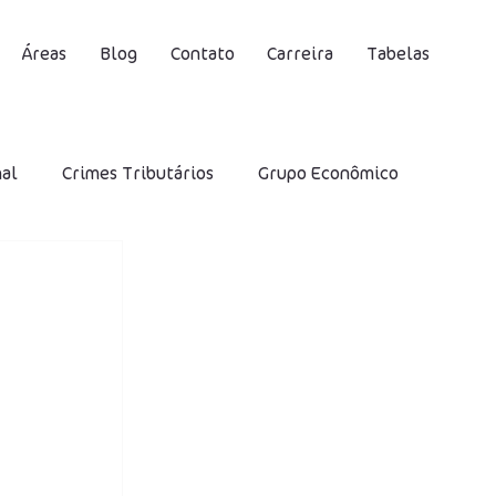
Áreas
Blog
Contato
Carreira
Tabelas
nal
Crimes Tributários
Grupo Econômico
S
Contribuição Social Previdenciária
DIRF
Desoneração
IRRF
SELIC