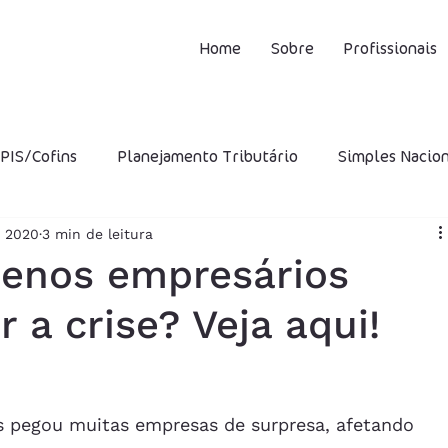
Home
Sobre
Profissionais
PIS/Cofins
Planejamento Tributário
Simples Nacio
e 2020
3 min de leitura
CMS
ISS
IPI
STF
Incentivos Fiscais
INS
enos empresários
a crise? Veja aqui!
ro Presumido
CFOP
DIFAL
Capital Próprio
utária
Multa
 pegou muitas empresas de surpresa, afetando 