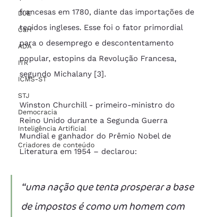
francesas em 1780, diante das importações de 
DJE
tecidos ingleses. Esse foi o fator primordial 
Carf
para o desemprego e descontentamento 
ADA
popular, estopins da Revolução Francesa, 
ITR
segundo Michalany [3].
ICMS-ST
STJ
Winston Churchill - primeiro-ministro do 
Democracia
Reino Unido durante a Segunda Guerra 
Inteligência Artificial
Mundial e ganhador do Prêmio Nobel de 
Criadores de conteúdo
Literatura em 1954 – declarou:
“uma nação que tenta prosperar a base 
de impostos é como um homem com 