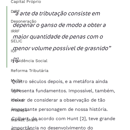
Capital Próprio
DIRF
“a arte da tributação consiste em 
Desoneração
depenar o ganso de modo a obter a 
IRRF
maior quantidade de penas com o 
SELIC
menor volume possível de grasnido” 
IOF
[1].
Previdência Social
Reforma Tributária
Multa
Quatro séculos depois, e a metáfora ainda 
FAIN
apresenta fundamentos. Impossível, também, 
deixar de considerar a observação de tão 
Proind
importante personagem de nossa história. 
Prodepe
Colbert, de acordo com Hunt [2], teve grande 
Market Share
importância no desenvolvimento do 
Restituição