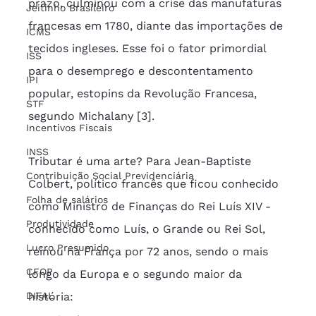
prazo, culminou com a crise das manufaturas 
Jeitinho Brasileiro
francesas em 1780, diante das importações de 
ICMS
tecidos ingleses. Esse foi o fator primordial 
ISS
para o desemprego e descontentamento 
IPI
popular, estopins da Revolução Francesa, 
STF
segundo Michalany [3].
Incentivos Fiscais
INSS
Tributar é uma arte? Para Jean-Baptiste 
Contribuição Social Previdenciária
Colbert, político francês que ficou conhecido 
Folha de salários
como Ministro de Finanças do Rei Luís XIV - 
Produtividade
conhecido como Luís, o Grande ou Rei Sol, 
Lucro Presumido
reinou na França por 72 anos, sendo o mais 
CFOP
longo da Europa e o segundo maior da 
DIFAL
história: