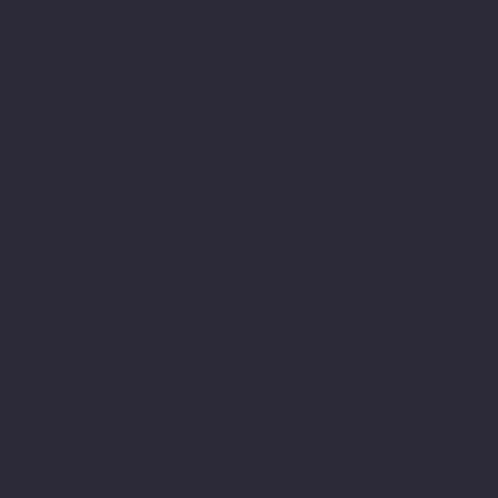
Rosa Neto Consultoria, Tecnologia e Editora LTDA,
CNPJ 31.095.505/0001-00.
Todos os direito
s reservados.
LOCALIZAÇÃO
Av. Governador Flávio Ribeiro
Coutinho, 500
Jardim Oceania
João Pessoa - PB, 58037-005