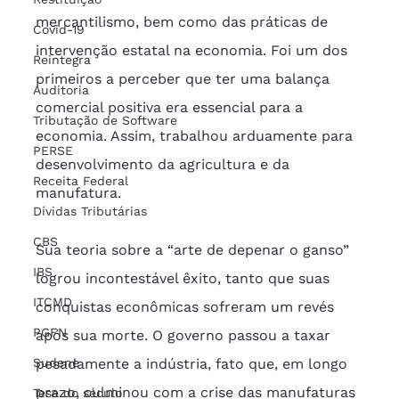
mercantilismo, bem como das práticas de 
Covid-19
intervenção estatal na economia. Foi um dos 
Reintegra
primeiros a perceber que ter uma balança 
Auditoria
comercial positiva era essencial para a 
Tributação de Software
economia. Assim, trabalhou arduamente para 
PERSE
desenvolvimento da agricultura e da 
Receita Federal
manufatura.
Dívidas Tributárias
CBS
Sua teoria sobre a “arte de depenar o ganso” 
IBS
logrou incontestável êxito, tanto que suas 
ITCMD
conquistas econômicas sofreram um revés 
PGFN
após sua morte. O governo passou a taxar 
Sudene
pesadamente a indústria, fato que, em longo 
prazo, culminou com a crise das manufaturas 
Tese do século