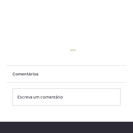
Comentários
Escreva um comentário
Redução legal de carga tributária para
empresas de tecnologia