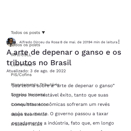
Todos os posts
Alfredo Dirceu da Rosa
8 de mai. de 2019
4 min de leitura
Todos os posts
A arte de depenar o ganso e os
IRPJ/CSLL
tributos no Brasil
Lucro Real
Atualizado:
3 de ago. de 2022
PIS/Cofins
Planejamento Tributário
Sua teoria sobre a “arte de depenar o ganso” 
Simples Nacional
logrou incontestável êxito, tanto que suas 
conquistas econômicas sofreram um revés 
Crimes Tributários
após sua morte. O governo passou a taxar 
Grupo Econômico
pesadamente a indústria, fato que, em longo 
Fraudes Fiscais