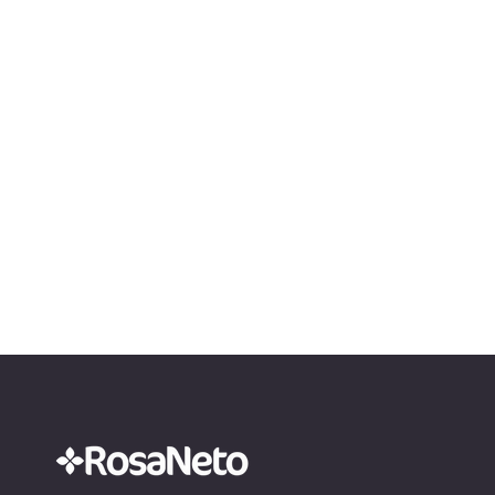
um incentivo financeiro que tem
resp
como...
de...