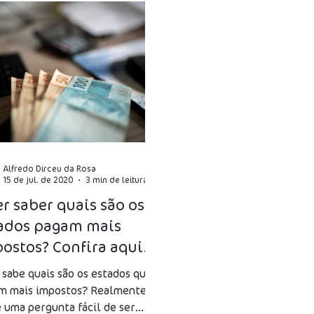
CMS
ISS
IPI
STF
Incentivos Fiscais
INS
ro Presumido
CFOP
DIFAL
Capital Próprio
utária
Multa
Alfredo Dirceu da Rosa
15 de jul. de 2020
3 min de leitura
r saber quais são os
ados pagam mais
ostos? Confira aqui!
 sabe quais são os estados que
m mais impostos? Realmente
é uma pergunta fácil de ser