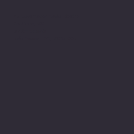
Av. Governador Flávio Ribeiro
Coutinho, 500
Jardim Oceania
João Pessoa - PB, 58037-005