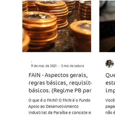
Fraudes Fiscais
Jeitinho Brasileiro
I
Folha de salários
Produtividade
Luc
IOF
Previdência Social
Reforma Trib
-
11 de mai. de 2021
3 min de leitura
FAIN - Aspectos gerais,
Que
regras básicas, requisitos
est
básicos. (Regime PB para
imp
indústrias)
O que é o FAIN? O FAIN é o Fundo de
Você
Apoio ao Desenvolvimento
paga
Industrial da Paraíba e consiste em
não 