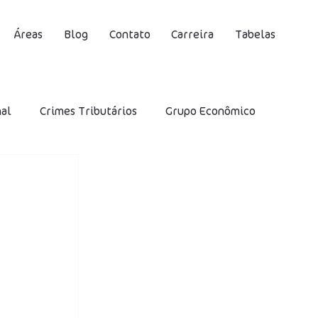
Áreas
Blog
Contato
Carreira
Tabelas
nal
Crimes Tributários
Grupo Econômico
S
Contribuição Social Previdenciária
DIRF
Desoneração
IRRF
SELIC