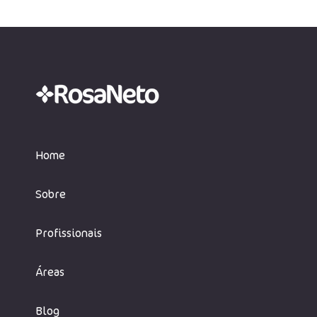
julgamento da Tese do
tri
Século entra na fase
de 
decisiva no STF
Home
Sobre
Profissionais
Áreas
Blog