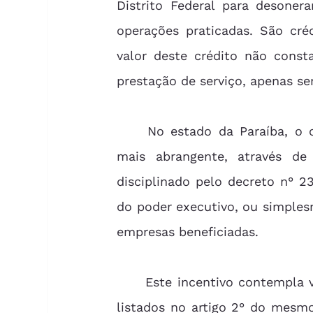
Distrito Federal para desonera
operações praticadas. São cré
valor deste crédito não const
prestação de serviço, apenas se
	No estado da Paraíba, o crédito presumido do ICMS é concedido, de forma 
mais abrangente, através d
disciplinado pelo decreto n° 2
do poder executivo, ou simples
empresas beneficiadas.
	Este incentivo contempla vários segmentos da economia paraibana, que estão 
listados no artigo 2° do mesmo 