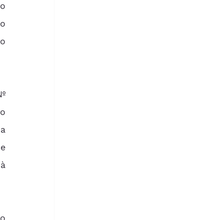
o 
o 
o 
a 
e 
à 
o 