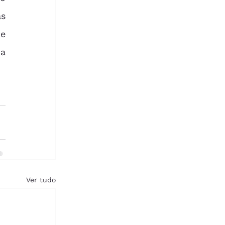
s 
e 
a 
Ver tudo