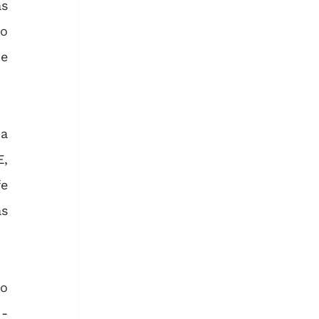
s 
o 
e 
, 
e 
s 
- 