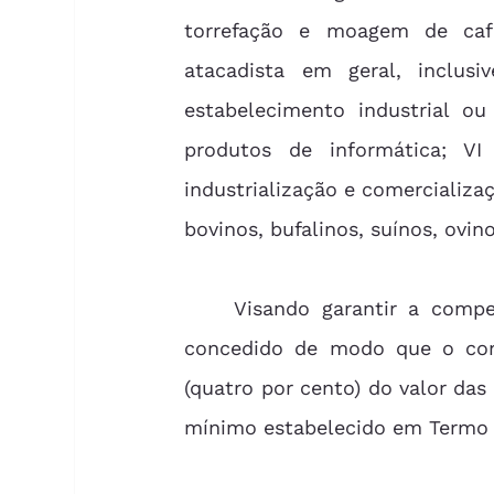
torrefação e moagem de café;
atacadista em geral, inclusi
estabelecimento industrial ou 
produtos de informática; VI 
industrialização e comercializa
bovinos, bufalinos, suínos, ovino
	Visando garantir a competitividade das empresas do estado, o benefício é 
concedido de modo que o cont
(quatro por cento) do valor das 
mínimo estabelecido em Termo 