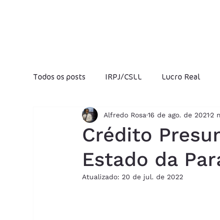
Todos os posts
IRPJ/CSLL
Lucro Real
Alfredo Rosa
16 de ago. de 2021
2 
Fraudes Fiscais
Jeitinho Brasileiro
I
Crédito Presu
Estado da Par
Folha de salários
Produtividade
Luc
Atualizado:
20 de jul. de 2022
IOF
Previdência Social
Reforma Trib