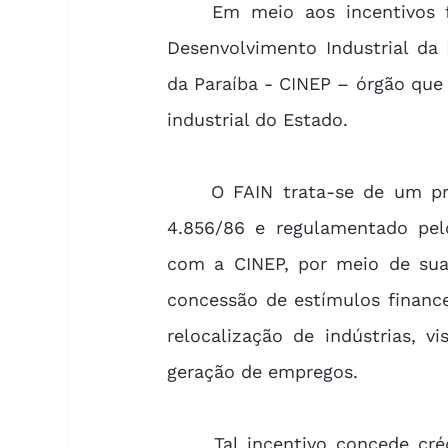
	Em meio aos incentivos fiscais, acrescenta-se ainda o Fundo de Apoio ao 
Desenvolvimento Industrial da
da Paraíba - CINEP – órgão qu
industrial do Estado. 
	O FAIN trata-se de um programa do Governo do Estado, criado pela Lei Nº 
4.856/86 e regulamentado pelo
com a CINEP, por meio de sua
concessão de estímulos financei
relocalização de indústrias, v
geração de empregos.
Tal incentivo concede cr