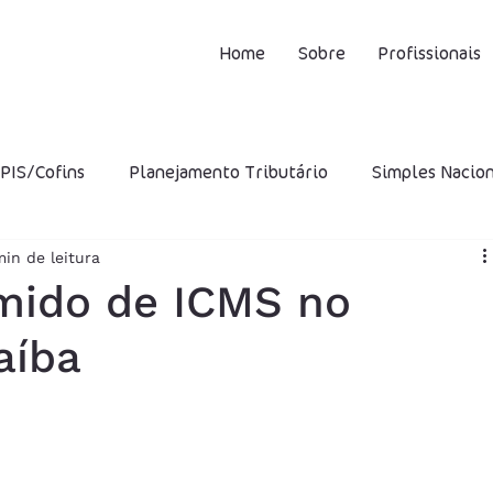
Home
Sobre
Profissionais
PIS/Cofins
Planejamento Tributário
Simples Nacio
min de leitura
CMS
ISS
IPI
STF
Incentivos Fiscais
INS
mido de ICMS no
aíba
ro Presumido
CFOP
DIFAL
Capital Próprio
utária
Multa