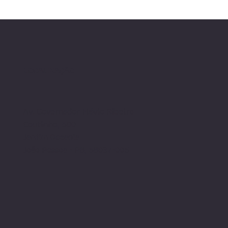
butária para empresas
"juridiquês"
tecnologia
LOCALIZAÇÃO
Av. Governador Flávio Ribeiro
Coutinho, 500
Jardim Oceania
João Pessoa - PB, 58037-005