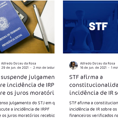
CMS
ISS
IPI
STF
Incentivos Fiscais
INS
ro Presumido
CFOP
DIFAL
Capital Próprio
utária
Multa
Alfredo Dirceu da Rosa
Alfredo Dirceu da Rosa
29 de jun. de 2021
2 min de leitura
16 de jun. de 2021
1 mi
 suspende julgamento
STF afirma a
re incidência de IRPF
constitucionalid
re os juros moratórios
incidência de IR 
 atraso de pagamento
resultados financ
enso julgamento do STJ em que
STF afirma a constitucio
scute a incidência de IRPF
incidência de IR sobre os
e os juros moratórios recebidos
financeiros verificados n