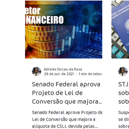
Fraudes Fiscais
Jeitinho Brasileiro
I
Folha de salários
Produtividade
Luc
IOF
Previdência Social
Reforma Trib
Alfredo Dirceu da Rosa
29 de jun. de 2021
1 min de leitura
Senado Federal aprova
STJ
Projeto de Lei de
sob
Conversão que majora
sob
CSLL devida pelas
por
Senado Federal aprova Projeto de
Susp
pessoas jurídicas
Lei de Conversão que majora a
se di
alíquota da CSLL devida pelas
sobr