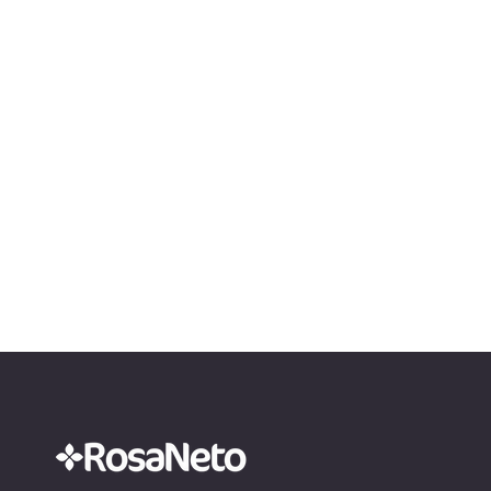
pessoas jurídicas do setor financeiro
em de
23 de...