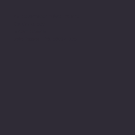
Av. Governador Flávio Ribeiro
Coutinho, 500
Jardim Oceania
João Pessoa - PB, 58037-005