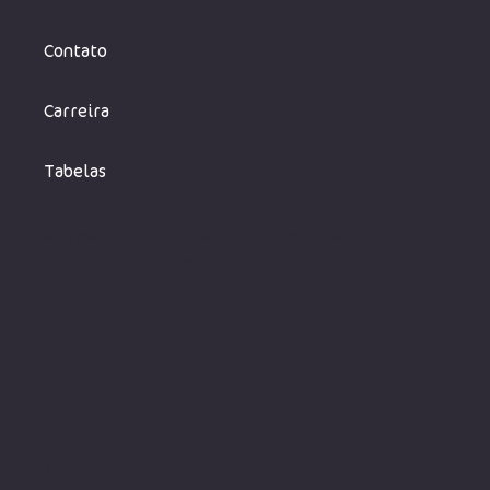
Blog
Contato
Carreira
Tabelas
Rosa Neto Consultoria, Tecnologia e Editora LTDA,
CNPJ 31.095.505/0001-00.
Todos os direito
s reservados.
LOCALIZAÇÃO