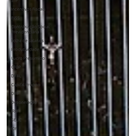
STF
Incentivos Fiscais
INSS
Contribuição Social
Previdenciária
Folha de salários
Produtividade
Lucro Presumido
CFOP
DIFAL
Capital Próprio
DIRF
Desoneração
IRRF
SELIC
IOF