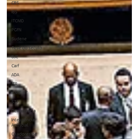
CBS
IBS
ITCMD
PGFN
Sudene
Tese do século
DJE
Carf
ADA
ITR
ICMS-ST
STJ
Democracia
Inteligência
Artificial
Criadores de