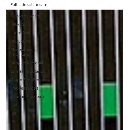
Folha de salários
Todos os posts
IRPJ/CSLL
Lucro Real
PIS/Cofins
Planejamento
Tributário
Simples Nacional
Crimes Tributários
Grupo Econômico
Fraudes Fiscais
Jeitinho Brasileiro
ICMS
ISS
IPI