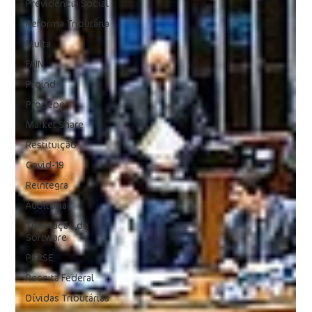
Previdência Social
Reforma Tributária
Multa
FAIN
Proind
Prodepe
Market Share
Restituição
Covid-19
Reintegra
Auditoria
Tributação de
Software
PERSE
Receita Federal
Dívidas Tributárias