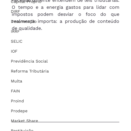
necessariamente entendem de leis tributárias. 
Capital Próprio
O tempo e a energia gastos para lidar com 
DIRF
impostos podem desviar o foco do que 
realmente importa: a produção de conteúdo 
Desoneração
de qualidade.
IRRF
SELIC
IOF
Previdência Social
Reforma Tributária
Multa
FAIN
Proind
Prodepe
Market Share
Restituição