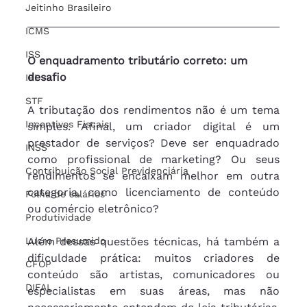
Jeitinho Brasileiro
ICMS
ISS
O enquadramento tributário correto: um 
desafio
IPI
STF
A tributação dos rendimentos não é um tema 
Incentivos Fiscais
simples. Afinal, um criador digital é um 
prestador de serviços? Deve ser enquadrado 
INSS
como profissional de marketing? Ou seus 
Contribuição Social Previdenciária
rendimentos se encaixam melhor em outra 
categoria, como licenciamento de conteúdo 
Folha de salários
ou comércio eletrônico?
Produtividade
Lucro Presumido
Além dessas questões técnicas, há também a 
dificuldade prática: muitos criadores de 
CFOP
conteúdo são artistas, comunicadores ou 
DIFAL
especialistas em suas áreas, mas não 