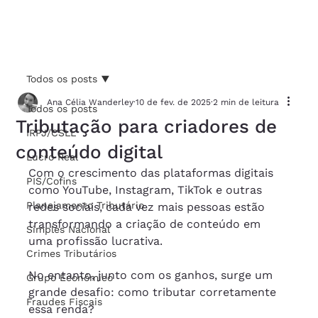
Todos os posts
Ana Célia Wanderley
10 de fev. de 2025
2 min de leitura
Todos os posts
Tributação para criadores de
IRPJ/CSLL
conteúdo digital
Lucro Real
Com o crescimento das plataformas digitais 
PIS/Cofins
como YouTube, Instagram, TikTok e outras 
Planejamento Tributário
redes sociais, cada vez mais pessoas estão 
transformando a criação de conteúdo em 
Simples Nacional
uma profissão lucrativa. 
Crimes Tributários
No entanto, junto com os ganhos, surge um 
Grupo Econômico
grande desafio: como tributar corretamente 
Fraudes Fiscais
essa renda?