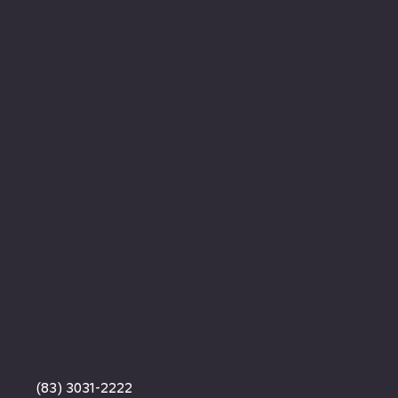
Todos os direito
s reservados.
LOCALIZAÇÃO
Av. Governador Flávio Ribeiro
Coutinho, 500
Jardim Oceania
João Pessoa - PB, 58037-005
CONTATO
(83) 3031-2222