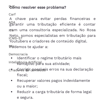
DJE
Como resolver esse problema?
Carf
A chave para evitar perdas financeiras e 
ADA
garantir uma tributação eficiente é contar 
com uma consultoria especializada. No Rosa 
ITR
Neto, somos especialistas em tributação para 
ICMS-ST
Youtubers e criadores de conteúdo digital.
STJ
Podemos te ajudar a:
Democracia
Identificar o regime tributário mais 
Inteligência Artificial
vantajoso para sua atividade;
Corrigir possíveis erros na sua declaração 
Criadores de conteúdo
fiscal;
Recuperar valores pagos indevidamente 
ou a maior;
Reduzir a carga tributária de forma legal 
e segura.