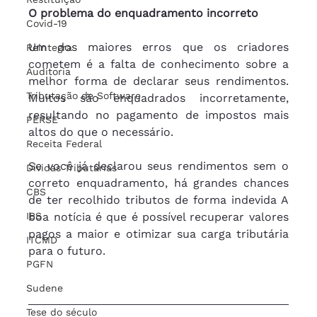
O problema do enquadramento incorreto
Covid-19
Um dos maiores erros que os criadores 
Reintegra
cometem é a falta de conhecimento sobre a 
Auditoria
melhor forma de declarar seus rendimentos. 
Tributação de Software
Muitos são enquadrados incorretamente, 
resultando no pagamento de impostos mais 
PERSE
altos do que o necessário.
Receita Federal
Se você já declarou seus rendimentos sem o 
Dívidas Tributárias
correto enquadramento, há grandes chances 
CBS
de ter recolhido tributos de forma indevida A 
boa notícia é que é possível recuperar valores 
IBS
pagos a maior e otimizar sua carga tributária 
ITCMD
para o futuro.
PGFN
Sudene
Tese do século