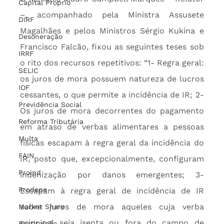
Capital Próprio
–, acompanhado pela Ministra Assusete 
DIRF
Magalhães e pelos Ministros Sérgio Kukina e 
Desoneração
Francisco Falcão, fixou as seguintes teses sob 
IRRF
o rito dos recursos repetitivos: “1- Regra geral: 
SELIC
os juros de mora possuem natureza de lucros 
IOF
cessantes, o que permite a incidência de IR; 2- 
Previdência Social
Os juros de mora decorrentes do pagamento 
Reforma Tributária
em atraso de verbas alimentares a pessoas 
Multa
físicas escapam à regra geral da incidência do 
FAIN
IR, posto que, excepcionalmente, configuram 
Proind
indenização por danos emergentes; 3- 
Prodepe
Escapam à regra geral de incidência de IR 
sobre juros de mora aqueles cuja verba 
Market Share
principal seja isenta ou fora do campo de 
Restituição