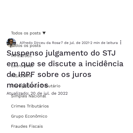
Todos os posts
Alfredo Dirceu da Rosa
7 de jul. de 2021
2 min de leitura
Todos os posts
Suspenso julgamento do STJ
IRPJ/CSLL
em que se discute a incidência
Lucro Real
de IRPF sobre os juros
PIS/Cofins
moratórios
Planejamento Tributário
Atualizado:
20 de jul. de 2022
Simples Nacional
Crimes Tributários
Grupo Econômico
Fraudes Fiscais