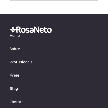
STJ determina isenção de PIS e
COFINS para valores de roaming e
interconexão
Home
Sobre
Profissionais
Áreas
Blog
Contato