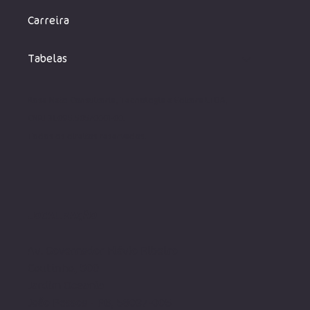
Carreira
Tabelas
Rosa Neto Consultoria, Tecnologia e Editora LTDA,
CNPJ 31.095.505/0001-00.
Todos os direito
s reservados.
LOCALIZAÇÃO
Av. Governador Flávio Ribeiro
Coutinho, 500
Jardim Oceania
João Pessoa - PB, 58037-005