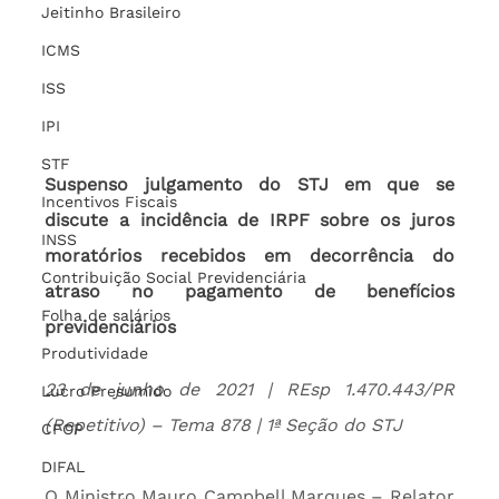
Jeitinho Brasileiro
ICMS
ISS
IPI
STF
Suspenso julgamento do STJ em que se 
Incentivos Fiscais
discute a incidência de IRPF sobre os juros 
INSS
moratórios recebidos em decorrência do 
Contribuição Social Previdenciária
atraso no pagamento de benefícios 
Folha de salários
previdenciários
Produtividade
23 de junho de 2021 | REsp 1.470.443/PR 
Lucro Presumido
(Repetitivo) – Tema 878 | 1ª Seção do STJ
CFOP
DIFAL
O Ministro Mauro Campbell Marques – Relator 