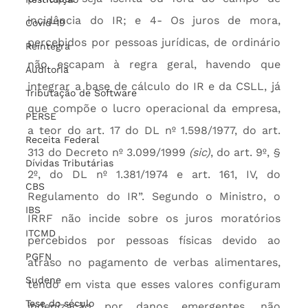
incidência do IR; e 4- Os juros de mora, 
Covid-19
percebidos por pessoas jurídicas, de ordinário 
Reintegra
não escapam à regra geral, havendo que 
Auditoria
integrar a base de cálculo do IR e da CSLL, já 
Tributação de Software
que compõe o lucro operacional da empresa, 
PERSE
a teor do art. 17 do DL nº 1.598/1977, do art. 
Receita Federal
313 do Decreto nº 3.099/1999 
(sic)
, do art. 9º, § 
Dívidas Tributárias
2º, do DL nº 1.381/1974 e art. 161, IV, do 
CBS
Regulamento do IR”. Segundo o Ministro, o 
IBS
IRRF não incide sobre os juros moratórios 
ITCMD
percebidos por pessoas físicas devido ao 
PGFN
atraso no pagamento de verbas alimentares, 
Sudene
tendo em vista que esses valores configuram 
Tese do século
indenização por danos emergentes, não 