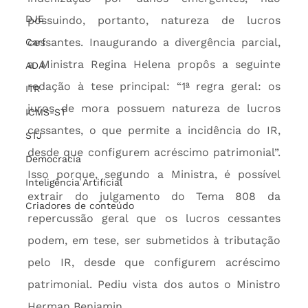
DJE
possuindo, portanto, natureza de lucros 
cessantes. Inaugurando a divergência parcial, 
Carf
a Ministra Regina Helena propôs a seguinte 
ADA
redação à tese principal: “1ª regra geral: os 
ITR
juros de mora possuem natureza de lucros 
ICMS-ST
cessantes, o que permite a incidência do IR, 
STJ
desde que configurem acréscimo patrimonial”. 
Democracia
Isso porque, segundo a Ministra, é possível 
Inteligência Artificial
extrair do julgamento do Tema 808 da 
Criadores de conteúdo
repercussão geral que os lucros cessantes 
podem, em tese, ser submetidos à tributação 
pelo IR, desde que configurem acréscimo 
patrimonial. Pediu vista dos autos o Ministro 
Herman Benjamin.