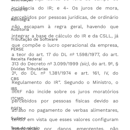
incidência do IR; e 4- Os juros de mora, 
Covid-19
percebidos por pessoas jurídicas, de ordinário 
Reintegra
não escapam à regra geral, havendo que 
Auditoria
integrar a base de cálculo do IR e da CSLL, já 
Tributação de Software
que compõe o lucro operacional da empresa, 
PERSE
a teor do art. 17 do DL nº 1.598/1977, do art. 
Receita Federal
313 do Decreto nº 3.099/1999 
(sic)
, do art. 9º, § 
Dívidas Tributárias
2º, do DL nº 1.381/1974 e art. 161, IV, do 
CBS
Regulamento do IR”. Segundo o Ministro, o 
IBS
IRRF não incide sobre os juros moratórios 
ITCMD
percebidos por pessoas físicas devido ao 
PGFN
atraso no pagamento de verbas alimentares, 
Sudene
tendo em vista que esses valores configuram 
Tese do século
indenização por danos emergentes, não 