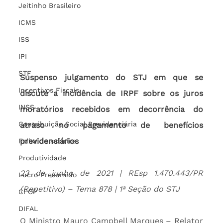
Jeitinho Brasileiro
ICMS
ISS
IPI
STF
Suspenso julgamento do STJ em que se 
Incentivos Fiscais
discute a incidência de IRPF sobre os juros 
INSS
moratórios recebidos em decorrência do 
Contribuição Social Previdenciária
atraso no pagamento de benefícios 
previdenciários
Folha de salários
Produtividade
23 de junho de 2021 | REsp 1.470.443/PR 
Lucro Presumido
(Repetitivo) – Tema 878 | 1ª Seção do STJ
CFOP
DIFAL
O Ministro Mauro Campbell Marques – Relator 