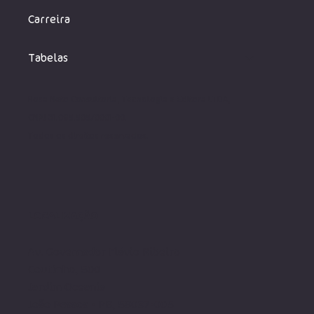
Carreira
Tabelas
Rosa Neto Consultoria, Tecnologia e Editora LTDA,
CNPJ 31.095.505/0001-00.
Todos os direito
s reservados.
LOCALIZAÇÃO
Av. Governador Flávio Ribeiro
Coutinho, 500
Jardim Oceania
João Pessoa - PB, 58037-005