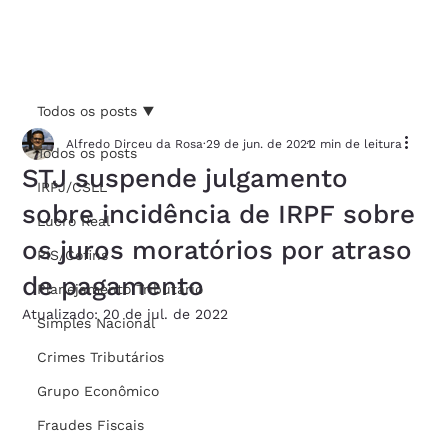
Todos os posts
Alfredo Dirceu da Rosa
29 de jun. de 2021
2 min de leitura
Todos os posts
STJ suspende julgamento
IRPJ/CSLL
sobre incidência de IRPF sobre
Lucro Real
os juros moratórios por atraso
PIS/Cofins
de pagamento
Planejamento Tributário
Atualizado:
20 de jul. de 2022
Simples Nacional
Crimes Tributários
Grupo Econômico
Fraudes Fiscais