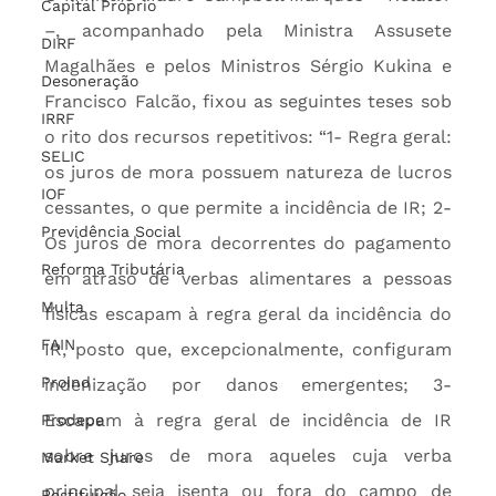
Capital Próprio
–, acompanhado pela Ministra Assusete 
DIRF
Magalhães e pelos Ministros Sérgio Kukina e 
Desoneração
Francisco Falcão, fixou as seguintes teses sob 
IRRF
o rito dos recursos repetitivos: “1- Regra geral: 
SELIC
os juros de mora possuem natureza de lucros 
IOF
cessantes, o que permite a incidência de IR; 2- 
Previdência Social
Os juros de mora decorrentes do pagamento 
Reforma Tributária
em atraso de verbas alimentares a pessoas 
Multa
físicas escapam à regra geral da incidência do 
FAIN
IR, posto que, excepcionalmente, configuram 
Proind
indenização por danos emergentes; 3- 
Escapam à regra geral de incidência de IR 
Prodepe
sobre juros de mora aqueles cuja verba 
Market Share
principal seja isenta ou fora do campo de 
Restituição