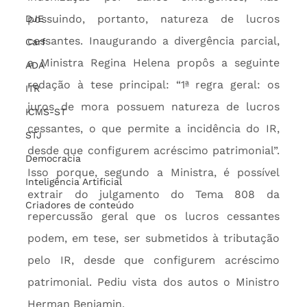
possuindo, portanto, natureza de lucros 
DJE
cessantes. Inaugurando a divergência parcial, 
Carf
a Ministra Regina Helena propôs a seguinte 
ADA
redação à tese principal: “1ª regra geral: os 
ITR
juros de mora possuem natureza de lucros 
ICMS-ST
cessantes, o que permite a incidência do IR, 
STJ
desde que configurem acréscimo patrimonial”. 
Democracia
Isso porque, segundo a Ministra, é possível 
Inteligência Artificial
extrair do julgamento do Tema 808 da 
Criadores de conteúdo
repercussão geral que os lucros cessantes 
podem, em tese, ser submetidos à tributação 
pelo IR, desde que configurem acréscimo 
patrimonial. Pediu vista dos autos o Ministro 
Herman Benjamin.