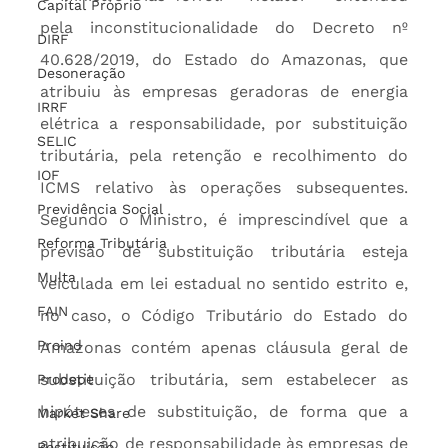
Capital Próprio
pela inconstitucionalidade do Decreto nº 
DIRF
40.628/2019, do Estado do Amazonas, que 
Desoneração
atribuiu às empresas geradoras de energia 
IRRF
elétrica a responsabilidade, por substituição 
SELIC
tributária, pela retenção e recolhimento do 
IOF
ICMS relativo às operações subsequentes. 
Previdência Social
Segundo o Ministro, é imprescindível que a 
Reforma Tributária
previsão de substituição tributária esteja 
Multa
veiculada em lei estadual no sentido estrito e, 
FAIN
no caso, o Código Tributário do Estado do 
Proind
Amazonas contém apenas cláusula geral de 
substituição tributária, sem estabelecer as 
Prodepe
hipóteses de substituição, de forma que a 
Market Share
atribuição de responsabilidade às empresas de 
Restituição