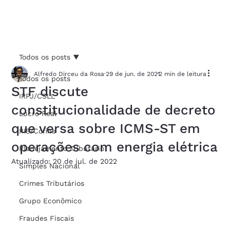
Todos os posts
Alfredo Dirceu da Rosa
29 de jun. de 2021
2 min de leitura
Todos os posts
STF discute
IRPJ/CSLL
constitucionalidade de decreto
Lucro Real
que versa sobre ICMS-ST em
PIS/Cofins
operações com energia elétrica
Planejamento Tributário
Atualizado:
20 de jul. de 2022
Simples Nacional
Crimes Tributários
Grupo Econômico
Fraudes Fiscais