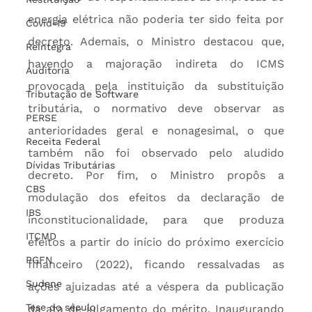
energia elétrica não poderia ter sido feita por 
Covid-19
decreto. Ademais, o Ministro destacou que, 
Reintegra
havendo a majoração indireta do ICMS 
Auditoria
provocada pela instituição da substituição 
Tributação de Software
tributária, o normativo deve observar as 
PERSE
anterioridades geral e nonagesimal, o que 
Receita Federal
também não foi observado pelo aludido 
Dívidas Tributárias
decreto. Por fim, o Ministro propôs a 
CBS
modulação dos efeitos da declaração de 
IBS
inconstitucionalidade, para que produza 
ITCMD
efeitos a partir do início do próximo exercício 
PGFN
financeiro (2022), ficando ressalvadas as 
Sudene
ações ajuizadas até a véspera da publicação 
Tese do século
da ata de julgamento do mérito. Inaugurando 