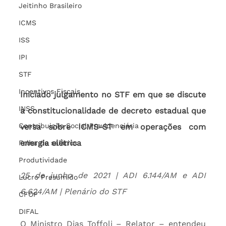
Jeitinho Brasileiro
ICMS
ISS
IPI
STF
Incentivos Fiscais
Iniciado julgamento no STF em que se discute 
INSS
a constitucionalidade de decreto estadual que 
Contribuição Social Previdenciária
versa sobre ICMS-ST em operações com 
energia elétrica
Folha de salários
Produtividade
25 de junho de 2021 | ADI 6.144/AM e ADI 
Lucro Presumido
6.624/AM | Plenário do STF
CFOP
DIFAL
O Ministro Dias Toffoli – Relator – entendeu 