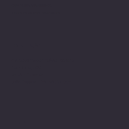
CNPJ 31.095.505/0001-00.
Todos os direito
s reservados.
LOCALIZAÇÃO
Av. Governador Flávio Ribeiro
Coutinho, 500
Jardim Oceania
João Pessoa - PB, 58037-005
CONTATO