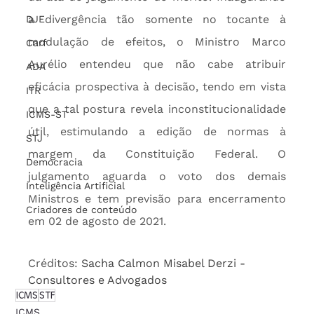
a divergência tão somente no tocante à 
DJE
modulação de efeitos, o Ministro Marco 
Carf
Aurélio entendeu que não cabe atribuir 
ADA
eficácia prospectiva à decisão, tendo em vista 
ITR
que a tal postura revela inconstitucionalidade 
ICMS-ST
útil, estimulando a edição de normas à 
STJ
margem da Constituição Federal. O 
Democracia
julgamento aguarda o voto dos demais 
Inteligência Artificial
Ministros e tem previsão para encerramento 
Criadores de conteúdo
em 02 de agosto de 2021.
Créditos: 
Sacha Calmon Misabel Derzi - 
Consultores e Advogados
ICMS
STF
ICMS