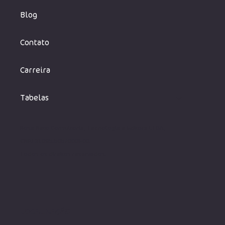
Blog
Contato
Carreira
Tabelas
Rosa Neto Consultoria, Tecnologia e Editora LTDA,
CNPJ 31.095.505/0001-00.
Todos os direito
s reservados.
LOCALIZAÇÃO