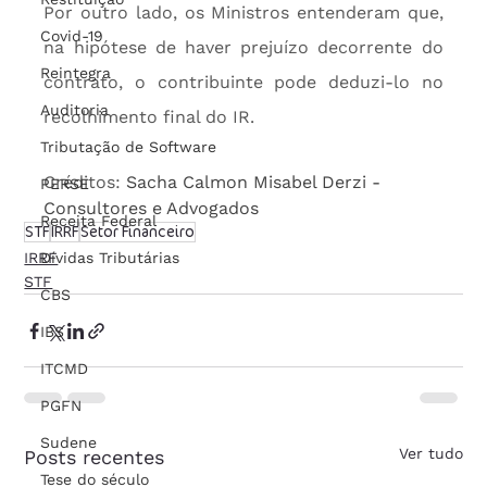
Por outro lado, os Ministros entenderam que, 
Covid-19
na hipótese de haver prejuízo decorrente do 
Reintegra
contrato, o contribuinte pode deduzi-lo no 
Auditoria
recolhimento final do IR.
Tributação de Software
Créditos: 
Sacha Calmon Misabel Derzi - 
PERSE
Consultores e Advogados
Receita Federal
STF
IRRF
Setor Financeiro
Dívidas Tributárias
IRRF
STF
CBS
IBS
ITCMD
PGFN
Sudene
Ver tudo
Posts recentes
Tese do século