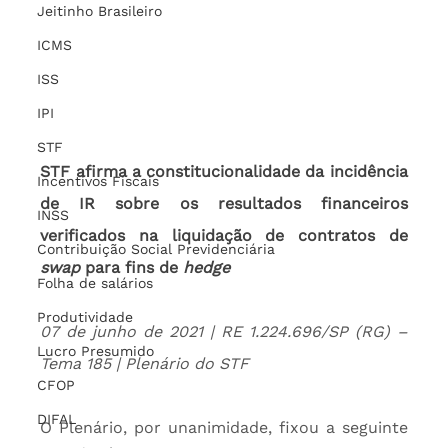
Jeitinho Brasileiro
ICMS
ISS
IPI
STF
STF afirma a constitucionalidade da incidência 
Incentivos Fiscais
de IR sobre os resultados financeiros 
INSS
verificados na liquidação de contratos de 
Contribuição Social Previdenciária
swap
 para fins de 
hedge
Folha de salários
Produtividade
07 de junho de 2021 | RE 1.224.696/SP (RG) – 
Lucro Presumido
Tema 185 | Plenário do STF
CFOP
DIFAL
O Plenário, por unanimidade, fixou a seguinte 