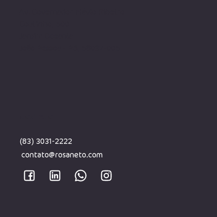
Av. Governador Flávio Ribeiro
Coutinho, 500
Jardim Oceania
João Pessoa - PB, 58037-005
CONTATO
(83) 3031-2222
contato@rosaneto.com