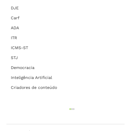
DJE
Carf
ADA
ITR
ICMS-ST
STJ
Democracia
Inteligência Artificial
Criadores de conteúdo