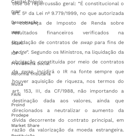
Capital Próprio
tese de repercussão geral: “É constitucional o 
DIRF
art. 5º da Lei nº 9.779/1999, no que autorizada 
Desoneração
a cobrança de Imposto de Renda sobre 
resultados financeiros verificados na 
IRRF
liquidação de contratos de 
swap
 para fins de 
SELIC
hedge
”. Segundo os Ministros, na liquidação da 
IOF
obrigação constituída por meio de contratos 
Previdência Social
de 
swap
, incidirá o IR na fonte sempre que 
Reforma Tributária
houver aquisição de riqueza, nos termos do 
Multa
art. 153, III, da CF/1988, não importando a 
FAIN
destinação dada aos valores, ainda que 
Proind
direcionados a neutralizar o aumento da 
Prodepe
dívida decorrente do contrato principal, em 
Market Share
razão da valorização da moeda estrangeira. 
Restituição