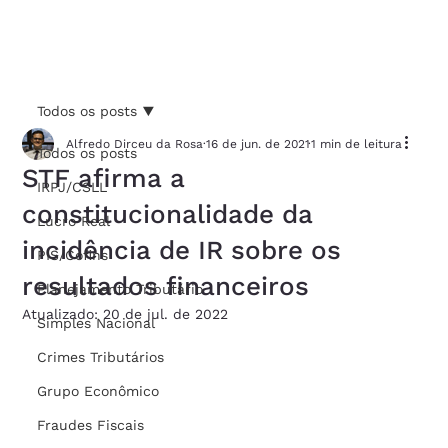
Todos os posts
Alfredo Dirceu da Rosa
16 de jun. de 2021
1 min de leitura
Todos os posts
STF afirma a
IRPJ/CSLL
constitucionalidade da
Lucro Real
incidência de IR sobre os
PIS/Cofins
resultados financeiros
Planejamento Tributário
Atualizado:
20 de jul. de 2022
Simples Nacional
Crimes Tributários
Grupo Econômico
Fraudes Fiscais