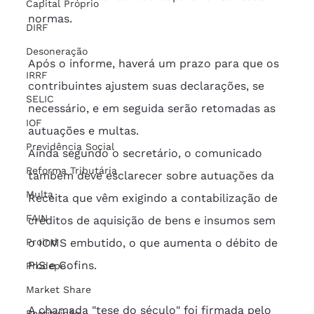
Capital Próprio
normas.
DIRF
Desoneração
Após o informe, haverá um prazo para que os 
IRRF
contribuintes ajustem suas declarações, se 
SELIC
necessário, e em seguida serão retomadas as 
IOF
autuações e multas. 
Previdência Social
Ainda segundo o secretário, o comunicado 
Reforma Tributária
também deve esclarecer sobre autuações da 
Multa
Receita que vêm exigindo a contabilização de 
FAIN
créditos de aquisição de bens e insumos sem 
o ICMS embutido, o que aumenta o débito de 
Proind
PIS e Cofins.
Prodepe
Market Share
A chamada "tese do século" foi firmada pelo 
Restituição