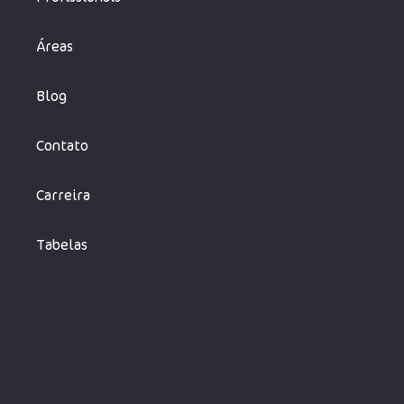
Áreas
Blog
Contato
Carreira
Tabelas
Rosa Neto Consultoria, Tecnologia e Editora LTDA,
CNPJ 31.095.505/0001-00.
Todos os direito
s reservados.