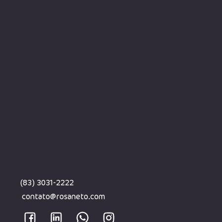
LOCALIZAÇÃO
Av. Governador Flávio Ribeiro
Coutinho, 500
Jardim Oceania
João Pessoa - PB, 58037-005
CONTATO
(83) 3031-2222
contato@rosaneto.com