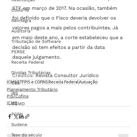
STF em março de 2017. Na ocasião, também 
Covid-19
foi definido que o Fisco deveria devolver os 
Reintegra
valores pagos a mais pelos contribuintes. Já 
Auditoria
em maio deste ano, a corte estabeleceu que a 
Tributação de Software
decisão só tem efeitos a partir da data 
PERSE
daquele julgamento.
Receita Federal
Dívidas Tributárias
Créditos: 
Revista Consultor Jurídico
ICMS
STF
PIS e COFINS
Receita Federal
Autuação
CBS
Planejamento Tributário
IBS
PIS/Cofins
ICMS
ITCMD
PGFN
Sudene
Tese do século