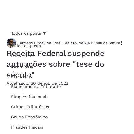
Todos os posts
Alfredo Dirceu da Rosa
2 de ago. de 2021
1 min de leitura
Todos os posts
Receita Federal suspende
IRPJ/CSLL
autuações sobre "tese do
Lucro Real
século"
PIS/Cofins
Atualizado:
20 de jul. de 2022
Planejamento Tributário
Simples Nacional
Crimes Tributários
Grupo Econômico
Fraudes Fiscais