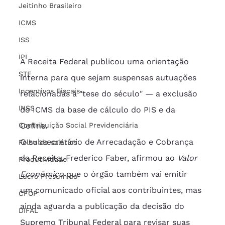
Jeitinho Brasileiro
ICMS
ISS
IPI
A Receita Federal publicou uma orientação 
STF
interna para que sejam suspensas autuações 
Incentivos Fiscais
relacionadas à "tese do século" — a exclusão 
INSS
do ICMS da base de cálculo do PIS e da 
Cofins.
Contribuição Social Previdenciária
O subsecretário de Arrecadação e Cobrança 
Folha de salários
da Receita, Frederico Faber, afirmou ao 
Valor 
Produtividade
Econômico
 que o órgão também vai emitir 
Lucro Presumido
um comunicado oficial aos contribuintes, mas 
CFOP
ainda aguarda a publicação da decisão do 
DIFAL
Supremo Tribunal Federal para revisar suas 