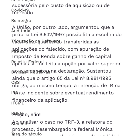
sucessória pelo custo de aquisição ou de 
Covid-19
mercado.
Reintegra
A União, por outro lado, argumentou que a 
Auditoria
própria Lei 9.532/1997 possibilita a escolha do 
Tributação de Software
valor pelo qual serão transferidas as 
aplicações do falecido, com apuração de 
PERSE
Imposto de Renda sobre ganho de capital 
Receita Federal
apenas se for feita a opção por valor superior 
ao que constou na declaração. Sustentou 
Dívidas Tributárias
ainda que o artigo 65 da Lei nº 8.981/1995 
CBS
obriga, ao mesmo tempo, a retenção de IR na 
fonte incidente sobre eventual rendimento 
IBS
financeiro da aplicação.
ITCMD
PGFN
Ficção, não!
Ao analisar o caso no TRF-3, a relatora do 
Sudene
processo, desembargadora federal Mônica 
Tese do século