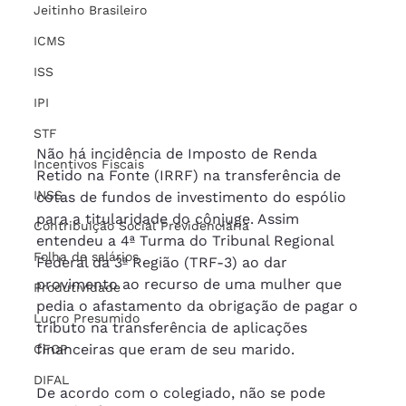
Jeitinho Brasileiro
ICMS
ISS
IPI
STF
Não há incidência de Imposto de Renda 
Incentivos Fiscais
Retido na Fonte (IRRF) na transferência de 
INSS
cotas de fundos de investimento do espólio 
para a titularidade do cônjuge. Assim 
Contribuição Social Previdenciária
entendeu a 4ª Turma do Tribunal Regional 
Folha de salários
Federal da 3ª Região (TRF-3) ao dar 
provimento ao recurso de uma mulher que 
Produtividade
pedia o afastamento da obrigação de pagar o 
Lucro Presumido
tributo na transferência de aplicações 
financeiras que eram de seu marido. 
CFOP
DIFAL
De acordo com o colegiado, não se pode 