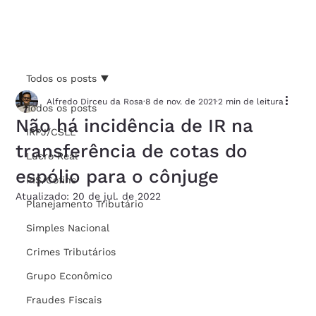
Todos os posts
Alfredo Dirceu da Rosa
8 de nov. de 2021
2 min de leitura
Todos os posts
Não há incidência de IR na
IRPJ/CSLL
transferência de cotas do
Lucro Real
espólio para o cônjuge
PIS/Cofins
Atualizado:
20 de jul. de 2022
Planejamento Tributário
Simples Nacional
Crimes Tributários
Grupo Econômico
Fraudes Fiscais