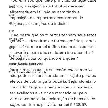
Nobre, frisou que, pelo princípio da legalidade 
estrita, a exigência de tributos deve ser 
DJE
alicerçada em lei, não se admitindo a 
Carf
imposição de impostos decorrentes de 
ADA
ficções, presunções ou indícios. 
ITR
"Não basta que os tributos tenham seus fatos 
ICMS-ST
geradores descritos de forma genérica, sendo 
necessário que a lei defina todos os aspectos 
STJ
relevantes para que se determine quem terá 
Democracia
de pagar, quanto, quando e a quem", 
justificou ela..
Inteligência Artificial
Para a magistrada, a sucessão 
causa mortis
Criadores de conteúdo
não pode ser considerada um resgate para os 
efeitos de cobrança tributária. Segundo ela, o 
caso admite que os bens e direitos poderão 
ser avaliados a valor de mercado ou pelo 
valor constante da declaração de bens do 
de 
cujus
, conforme previsto na Lei 9.532/97.