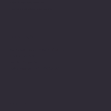
CNPJ 31.095.505/0001-00.
Todos os direito
s reservados.
LOCALIZAÇÃO
Av. Governador Flávio Ribeiro
Coutinho, 500
Jardim Oceania
João Pessoa - PB, 58037-005
CONTATO