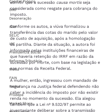
Capital Próprio
admitir que a sucessão 
causa mortis
 seja 
considerada como resgate para cobrança do 
DIRF
imposto. 
Desoneração
Conforme os autos, a viúva formalizou a 
IRRF
transferência das cotas do marido pelo valor 
SELIC
de custo de aquisição, após a homologação 
IOF
da partilha. Diante da situação, a autora foi 
informada pelas instituições financeiras de 
Previdência Social
que haveria retenção do IRRF em razão da 
Reforma Tributária
sucessão por morte, com base na legislação e 
nas normas da Receita Federal. 
Multa
FAIN
A mulher, então, ingressou com mandado de 
segurança na Justiça federal defendendo não 
Proind
caber a incidência do imposto por não existir 
Prodepe
renda no momento da sucessão. Ela alegou 
Market Share
também que a Lei nº 9.532/97 permite ao 
inventariante deliberar sobre a transmissão 
Restituição