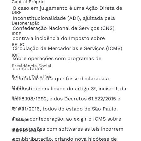
Capital Próprio
O caso em julgamento é uma Ação Direta de 
DIRF
Inconstitucionalidade (ADI), ajuizada pela 
Desoneração
Confederação Nacional de Serviços (CNS) 
IRRF
contra a incidência do Imposto sobre 
SELIC
Circulação de Mercadorias e Serviços (ICMS) 
IOF
sobre operações com programas de 
Previdência Social
computador. 
Reforma Tributária
A entidade pedia que fosse declarada a 
Multa
inconstitucionalidade do artigo 3º, inciso II, da 
FAIN
Lei 8.198/1992, e dos Decretos 61.522/2015 e 
61.791/2016, todos do estado de São Paulo. 
Proind
Para a confederação, ao exigir o ICMS sobre 
Prodepe
as operações com softwares as leis incorrem 
Market Share
em bitributação, criando nova hipótese de 
Restituição