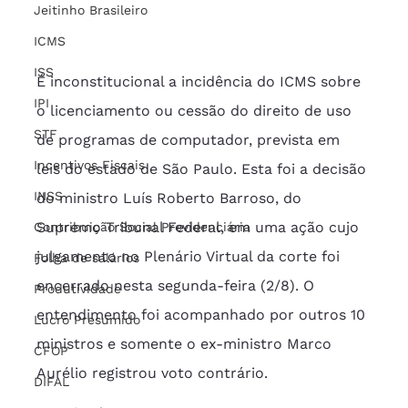
Jeitinho Brasileiro
ICMS
ISS
É inconstitucional a incidência do ICMS sobre 
IPI
o licenciamento ou cessão do direito de uso 
STF
de programas de computador, prevista em 
Incentivos Fiscais
leis do estado de São Paulo. Esta foi a decisão 
INSS
do ministro Luís Roberto Barroso, do 
Supremo Tribunal Federal, em uma ação cujo 
Contribuição Social Previdenciária
julgamento no Plenário Virtual da corte foi 
Folha de salários
encerrado nesta segunda-feira (2/8). O 
Produtividade
entendimento foi acompanhado por outros 10 
Lucro Presumido
ministros e somente o ex-ministro Marco 
CFOP
Aurélio registrou voto contrário.
DIFAL