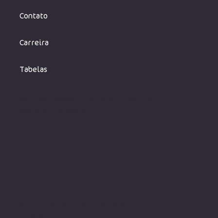
Contato
Carreira
Tabelas
Rosa Neto Consultoria, Tecnologia e Editora LTDA,
CNPJ 31.095.505/0001-00.
Todos os direito
s reservados.
LOCALIZAÇÃO
Av. Governador Flávio Ribeiro
Coutinho, 500