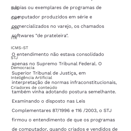
cópias ou exemplares de programas de 
DJE
computador produzidos em série e 
Carf
comercializados no varejo, os chamados 
ADA
softwares "de prateleira".
ITR
ICMS-ST
O entendimento não estava consolidado 
STJ
apenas no Supremo Tribunal Federal. O 
Democracia
Superior Tribunal de Justiça, em 
Inteligência Artificial
interpretação de normas infraconstitucionais, 
Criadores de conteúdo
também vinha adotando postura semelhante. 
Examinando o disposto nas Leis 
Complementares 87/1996 e 116 /2003, o STJ 
firmou o entendimento de que os programas 
de computador, quando criados e vendidos de 