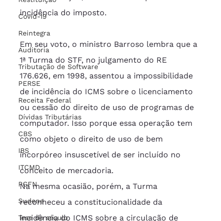
incidência do imposto.
Covid-19
Reintegra
Em seu voto, o ministro Barroso lembra que a 
Auditoria
1ª Turma do STF, no julgamento do RE 
Tributação de Software
176.626, em 1998, assentou a impossibilidade 
PERSE
de incidência do ICMS sobre o licenciamento 
Receita Federal
ou cessão do direito de uso de programas de 
Dívidas Tributárias
computador. Isso porque essa operação tem 
CBS
como objeto o direito de uso de bem 
IBS
incorpóreo insuscetível de ser incluído no 
ITCMD
conceito de mercadoria.
PGFN
Na mesma ocasião, porém, a Turma 
Sudene
reconheceu a constitucionalidade da 
incidência do ICMS sobre a circulação de 
Tese do século