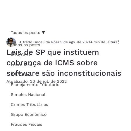
Todos os posts
Alfredo Dirceu da Rosa
5 de ago. de 2021
4 min de leitura
Todos os posts
Leis de SP que instituem
IRPJ/CSLL
cobrança de ICMS sobre
Lucro Real
software são inconstitucionais
PIS/Cofins
Atualizado:
20 de jul. de 2022
Planejamento Tributário
Simples Nacional
Crimes Tributários
Grupo Econômico
Fraudes Fiscais