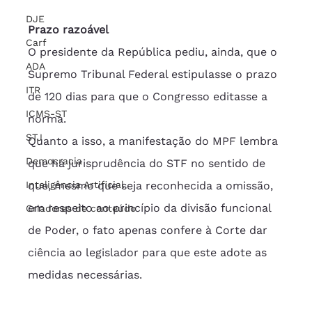
DJE
Prazo razoável
Carf
O presidente da República pediu, ainda, que o 
ADA
Supremo Tribunal Federal estipulasse o prazo 
ITR
de 120 dias para que o Congresso editasse a 
ICMS-ST
norma.
STJ
Quanto a isso, a manifestação do MPF lembra 
Democracia
que há jurisprudência do STF no sentido de 
Inteligência Artificial
que, mesmo que seja reconhecida a omissão, 
em respeito ao princípio da divisão funcional 
Criadores de conteúdo
de Poder, o fato apenas confere à Corte dar 
ciência ao legislador para que este adote as 
medidas necessárias.