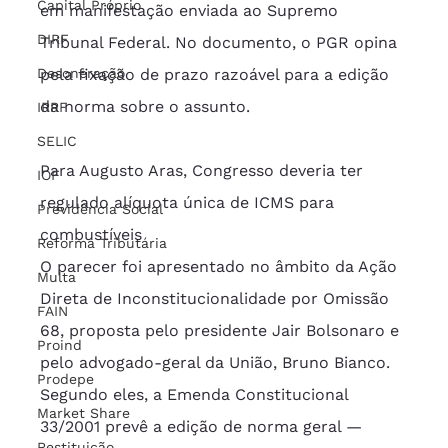
Capital Próprio
em manifestação enviada ao Supremo 
DIRF
Tribunal Federal. No documento, o PGR opina 
Desoneração
pela fixação de prazo razoável para a edição 
da norma sobre o assunto.
IRRF
SELIC
Para Augusto Aras, Congresso deveria ter 
IOF
regulado alíquota única de ICMS para 
Previdência Social
combustíveis
Reforma Tributária
O parecer foi apresentado no âmbito da Ação 
Multa
Direta de Inconstitucionalidade por Omissão 
FAIN
68, proposta pelo presidente Jair Bolsonaro e 
Proind
pelo advogado-geral da União, Bruno Bianco. 
Prodepe
Segundo eles, a Emenda Constitucional 
Market Share
33/2001 prevê a edição de norma geral —
Restituição