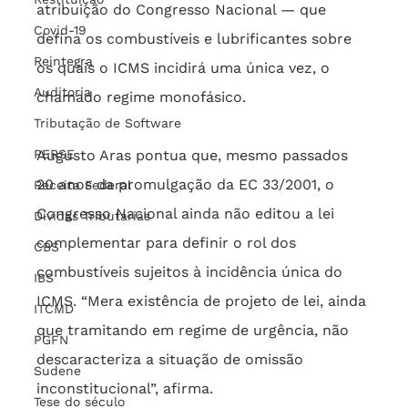
atribuição do Congresso Nacional — que 
Covid-19
defina os combustíveis e lubrificantes sobre 
Reintegra
os quais o ICMS incidirá uma única vez, o 
Auditoria
chamado regime monofásico.
Tributação de Software
PERSE
Augusto Aras pontua que, mesmo passados 
20 anos da promulgação da EC 33/2001, o 
Receita Federal
Congresso Nacional ainda não editou a lei 
Dívidas Tributárias
complementar para definir o rol dos 
CBS
combustíveis sujeitos à incidência única do 
IBS
ICMS. “Mera existência de projeto de lei, ainda 
ITCMD
que tramitando em regime de urgência, não 
PGFN
descaracteriza a situação de omissão 
Sudene
inconstitucional”, afirma.
Tese do século