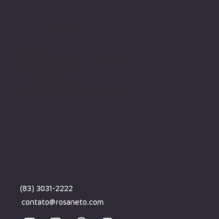
LOCALIZAÇÃO
Av. Governador Flávio Ribeiro
Coutinho, 500
Jardim Oceania
João Pessoa - PB, 58037-005
CONTATO
(83) 3031-2222
contato@rosaneto.com