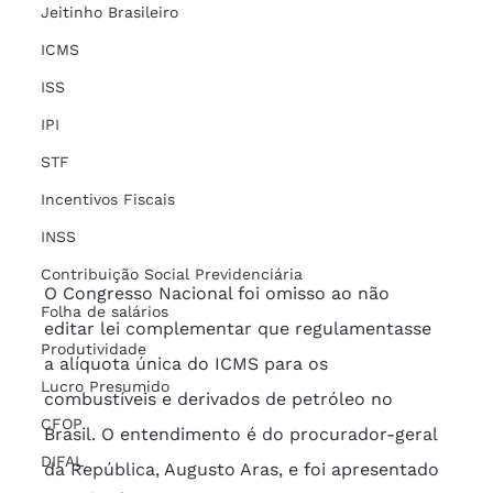
Jeitinho Brasileiro
ICMS
ISS
IPI
STF
Incentivos Fiscais
INSS
Contribuição Social Previdenciária
O Congresso Nacional foi omisso ao não 
Folha de salários
editar lei complementar que regulamentasse 
Produtividade
a alíquota única do ICMS para os 
Lucro Presumido
combustíveis e derivados de petróleo no 
CFOP
Brasil. O entendimento é do procurador-geral 
DIFAL
da República, Augusto Aras, e foi apresentado 