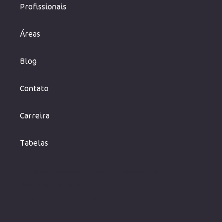
Profissionais
Áreas
Blog
Contato
Carreira
Tabelas
Rosa Neto Consultoria, Tecnologia e Editora LTDA,
CNPJ 31.095.505/0001-00.
Todos os direito
s reservados.