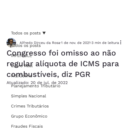
Todos os posts
Alfredo Dirceu da Rosa
1 de nov. de 2021
3 min de leitura
Todos os posts
Congresso foi omisso ao não
IRPJ/CSLL
regular alíquota de ICMS para
Lucro Real
combustíveis, diz PGR
PIS/Cofins
Atualizado:
20 de jul. de 2022
Planejamento Tributário
Simples Nacional
Crimes Tributários
Grupo Econômico
Fraudes Fiscais