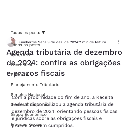
Todos os posts
Guilherme Sena
9 de dez. de 2024
2 min de leitura
Todos os posts
Agenda tributária de dezembro
IRPJ/CSLL
de 2024: confira as obrigações
Lucro Real
e prazos fiscais
PIS/Cofins
Planejamento Tributário
Simples Nacional
Com a proximidade do fim de ano, a Receita 
Federal disponibilizou a agenda tributária de 
Crimes Tributários
dezembro de 2024, orientando pessoas físicas 
Grupo Econômico
e jurídicas sobre as obrigações fiscais e 
Fraudes Fiscais
prazos a serem cumpridos. 