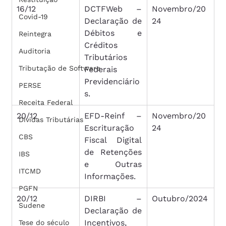
16/12
DCTFWeb – 
Novembro/20
Covid-19
Declaração de 
24
Débitos e 
Reintegra
Créditos 
Auditoria
Tributários 
Tributação de Software
Federais 
Previdenciário
PERSE
s.
Receita Federal
20/12
EFD-Reinf – 
Novembro/20
Dívidas Tributárias
Escrituração 
24
CBS
Fiscal Digital 
de Retenções 
IBS
e Outras 
ITCMD
Informações.
PGFN
20/12
DIRBI – 
Outubro/2024
Sudene
Declaração de 
Incentivos, 
Tese do século