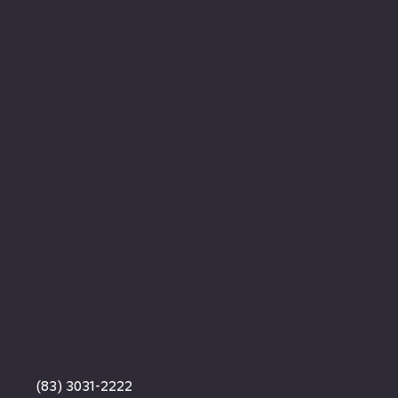
Todos os direito
s reservados.
LOCALIZAÇÃO
Av. Governador Flávio Ribeiro
Coutinho, 500
Jardim Oceania
João Pessoa - PB, 58037-005
CONTATO
(83) 3031-2222