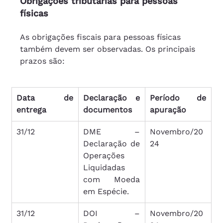
Obrigações tributárias para pessoas 
físicas
As obrigações fiscais para pessoas físicas 
também devem ser observadas. Os principais 
prazos são:
Data de 
Declaração e 
Período de 
entrega
documentos	
apuração
31/12
DME – 
Novembro/20
Declaração de 
24
Operações 
Liquidadas 
com Moeda 
em Espécie.
31/12
DOI – 
Novembro/20