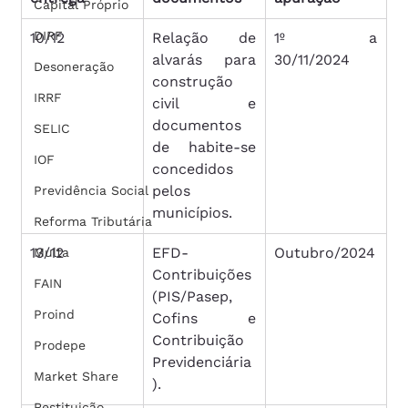
Capital Próprio
DIRF
10/12
Relação de 
1º a 
alvarás para 
30/11/2024
Desoneração
construção 
IRRF
civil e 
documentos 
SELIC
de habite-se 
IOF
concedidos 
pelos 
Previdência Social
municípios.
Reforma Tributária
13/12
EFD-
Outubro/2024
Multa
Contribuições 
FAIN
(PIS/Pasep, 
Proind
Cofins e 
Contribuição 
Prodepe
Previdenciária
Market Share
).
Restituição