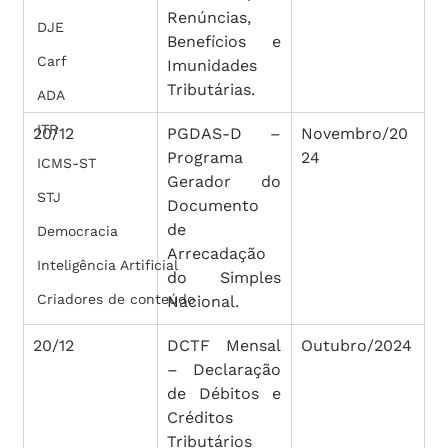
Renúncias, 
DJE
Benefícios e 
Carf
Imunidades 
Tributárias.
ADA
ITR
20/12
PGDAS-D – 
Novembro/20
Programa 
24
ICMS-ST
Gerador do 
STJ
Documento 
de 
Democracia
Arrecadação 
Inteligência Artificial
do Simples 
Criadores de conteúdo
Nacional.
20/12
DCTF Mensal 
Outubro/2024
– Declaração 
de Débitos e 
Créditos 
Tributários 