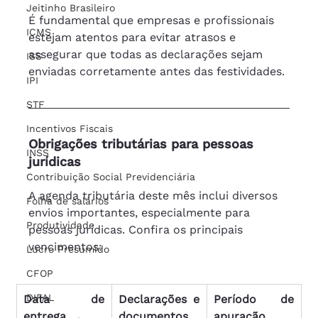
Jeitinho Brasileiro
É fundamental que empresas e profissionais 
ICMS
estejam atentos para evitar atrasos e 
assegurar que todas as declarações sejam 
ISS
enviadas corretamente antes das festividades.
IPI
STF
Incentivos Fiscais
Obrigações tributárias para pessoas 
INSS
jurídicas
Contribuição Social Previdenciária
A agenda tributária deste mês inclui diversos 
Folha de salários
envios importantes, especialmente para 
Produtividade
pessoas jurídicas. Confira os principais 
vencimentos:
Lucro Presumido
CFOP
DIFAL
Data de 
Declarações e 
Período de 
entrega
documentos
apuração